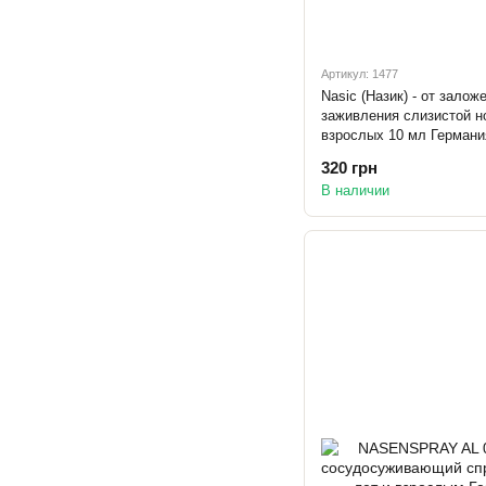
Артикул: 1477
Nasic (Назик) - от залож
заживления слизистой но
взрослых 10 мл Германи
320 грн
В наличии