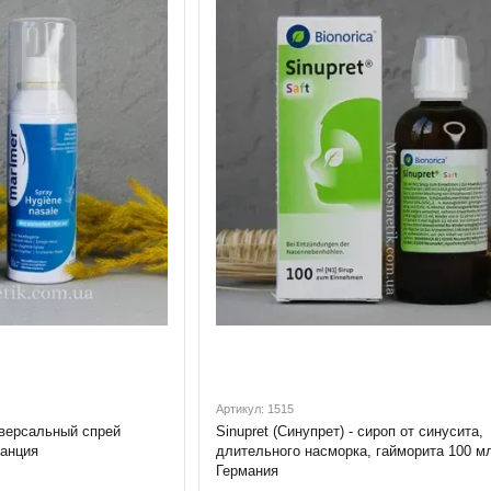
Артикул: 1515
иверсальный спрей
Sinupret (Синупрет) - сироп от синусита,
ранция
длительного насморка, гайморита 100 м
Германия