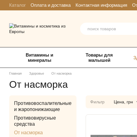
Перейти к основному контенту
Каталог
Оплата и доставка
Контактная информация
От
Витамины и
Товары для
З
минералы
малышей
Главная
Здоровье
От насморка
От насморка
Фильтр
Цена, грн
Противовоспалительные
и жаропонижающие
Противовирусные
средства
От насморка