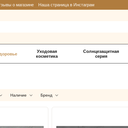
зывы о магазине
Наша страница в Инстаграм
Уходовая
Солнцезащитная
доровье
косметика
серия
Наличие
Бренд