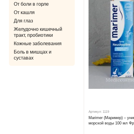
От боли в горле
От кашля
Для глаз
Желудочно кишечный
тракт, пробиотики
Кожные заболевания
Боль в мишцах и
суставах
Артикул: 1119
Marimer (Маример) – ун
морской воды 100 мл Ф