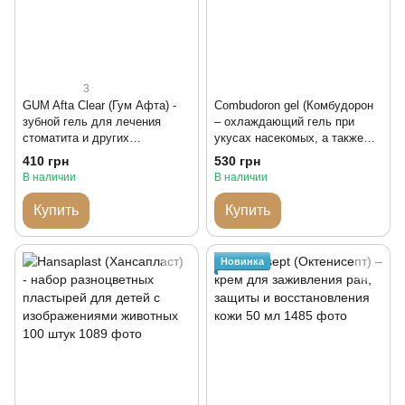
3
GUM Afta Clear (Гум Афта) -
Combudoron gel (Комбудорон
зубной гель для лечения
– охлаждающий гель при
стоматита и других
укусах насекомых, а также
заболеваний полости рта
при солнечных ожогах и
410 грн
530 грн
легких ожогах Германия
В наличии
В наличии
Купить
Купить
Новинка