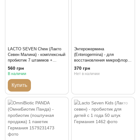
LACTO SEVEN Chew (Лакто
Энтерожермина
Севен Малина) - комплексный
(Enterogermina) - для
пробиотик 7 штаммов +
восстановления микрофлоры
Витамин D3 50 штук Германия
кишечника 10 флаконов
560 грн
370 грн
Италия
В наличии
Нет в наличии
Купить