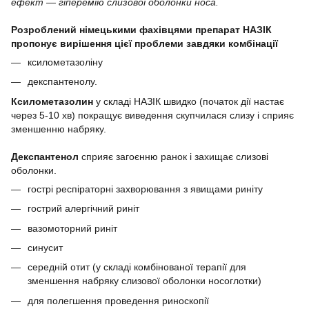
ефект — гіперемію слизової оболонки носа.
⠀
Розроблений німецькими фахівцями препарат НАЗІК
пропонує вирішення цієї проблеми завдяки комбінації
ксилометазоліну
декспантенолу.
⠀
Ксилометазолин
у складі НАЗІК швидко (початок дії настає
через 5-10 хв) покращує виведення скупчилася слизу і сприяє
зменшенню набряку.
⠀
Декспантенол
сприяє загоєнню ранок і захищає слизові
оболонки.
гострі респіраторні захворювання з явищами риніту
гострий алергічний риніт
вазомоторний риніт
синусит
середній отит (у складі комбінованої терапії для
зменшення набряку слизової оболонки носоглотки)
для полегшення проведення риноскопії