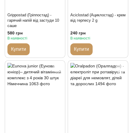
Grippostad (Гріппостад) -
Aciclostad (Ациклостад) - крем
гарячий напій від застуди 10
від герпесу 2 g
саше
580 грн
240 грн
В наявності
В наявності
Купити
Купити