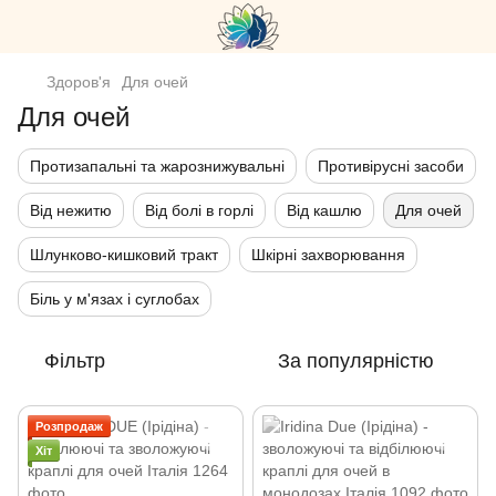
Здоров'я
Для очей
Для очей
Протизапальні та жарознижувальні
Противірусні засоби
Від нежитю
Від болі в горлі
Від кашлю
Для очей
Шлунково-кишковий тракт
Шкірні захворювання
Біль у м'язах і суглобах
Фільтр
За популярністю
Розпродаж
Хіт