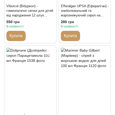
Viburcol (Вібуркол) -
Efferalgan UPSA (Ефералган) -
гомеопатичні свічки для дітей
знеболювальний та
від народження 12 штук
жарознижуючий сироп на
Німеччина
основі парацетамолу Франція
550 грн
280 грн
В наявності
В наявності
Купити
Купити
1