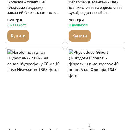
Bioderma Atoderm Gel
Bepanthen (Бепантен) - мазь
(Біодерма Атодерм) -
для живлення та відновлення
запасний блок ніжного гелю
сухої, подразненої та
для душу для сухої та
подразненої шкіри 50 г
620 грн
580 грн
чутливої шкіри 1л Франція
Німеччина
В наявності
В наявності
Купити
Купити
2