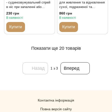
- судинозвужувальний спрей
для живлення та відновлення
в ніс при запаленні або
сухої, подразненої та
алергічному риніті
подразненої шкіри 100 g
230 грн
860 грн
Німеччина
В наявності
В наявності
Купити
Купити
Показати ще 20 товарів
Назад
Вперед
1
з 3
Контактна інформація
Повна версія сайту