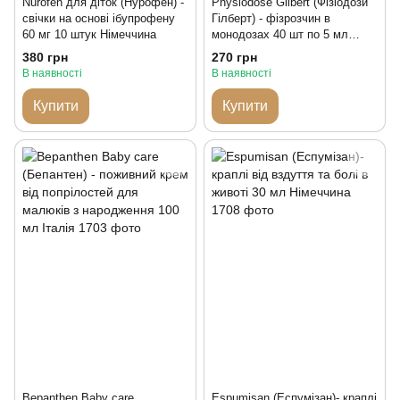
Nurofen для діток (Нурофен) -
Physiodose Gilbert (Фізіодози
свічки на основі ібупрофену
Гілберт) - фізрозчин в
60 мг 10 штук Німеччина
монодозах 40 шт по 5 мл
Франція
380 грн
270 грн
В наявності
В наявності
Купити
Купити
Bepanthen Baby care
Espumisan (Еспумізан)- краплі