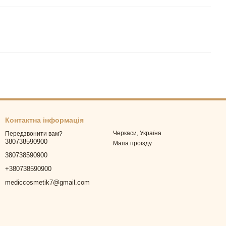
Контактна інформація
Черкаси, Україна
Передзвонити вам?
380738590900
Мапа проїзду
380738590900
+380738590900
mediccosmetik7@gmail.com