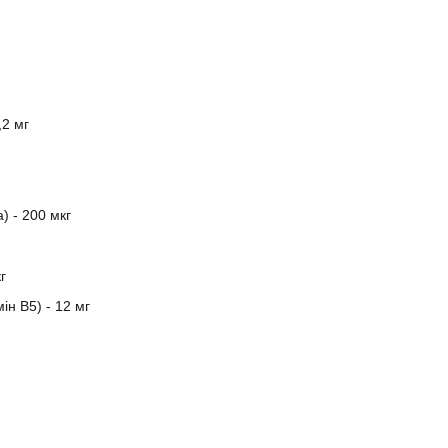
,2 мг
а) - 200 мкг
кг
ін В5) - 12 мг