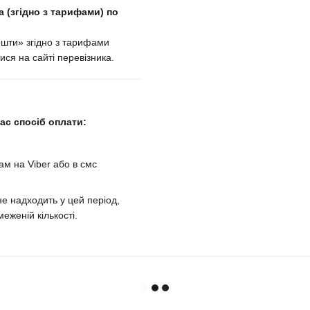
 (згідно з тарифами) по
ошти» згідно з тарифами
ися на сайті перевізника.
с спосіб оплати:
м на Viber або в смс
е надходить у цей період,
еженій кількості.