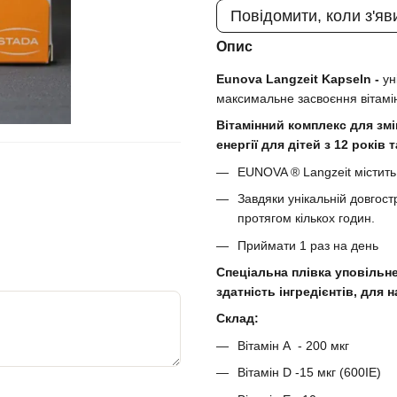
Повідомити, коли з'яв
Опис
Eunova Langzeit Kapseln -
ун
максимальне засвоєння вітаміні
Вітамінний комплекс для змі
енергії для дітей з 12 років
EUNOVA ® Langzeit містить 
Завдяки унікальній довгост
протягом кількох годин.
Приймати 1 раз на день
Спеціальна плівка уповільн
здатність інгредієнтів, для
Склад:
Вітамін А - 200 мкг
Вітамін D -15 мкг (600IE)