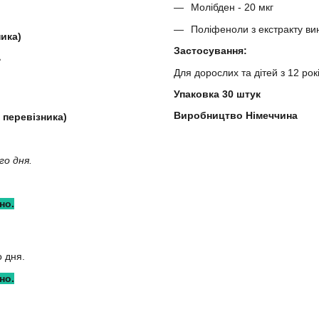
Молібден - 20 мкг
Поліфеноли з екстракту вин
ика)
Застосування:
ь
Для дорослих та дітей з 12 рок
Упаковка 30 штук
Виробництво Німеччина
 перевізника)
го дня.
но.
 дня.
но.