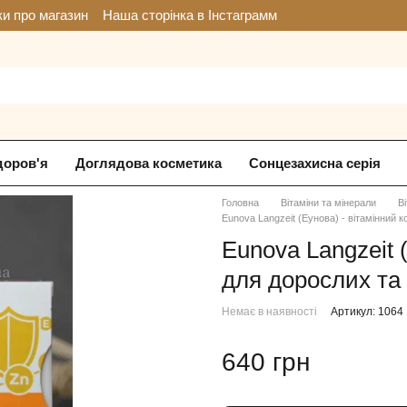
ки про магазин
Наша сторінка в Інстаграмм
доров'я
Доглядова косметика
Сонцезахисна серія
Головна
Вітаміни та мінерали
В
Eunova Langzeit (Еунова) - вітамінний к
Eunova Langzeit 
для дорослих та 
Немає в наявності
Артикул: 1064
640 грн