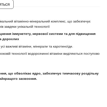
иться
ікальний вітамінно-мінеральний комплекс, що забезпечує
в завдяки унікальній технології
цнення іммунетету, нервової системи та для підвищення
 та дорослих
усі важливі вітаміни, мінерали та каротиноїди.
роковій технології водорозчинні вітаміни виділяються поступово
ення, що обволікає ядро, забезпечує тимчасову роздільну
 найкращого засвоєння.