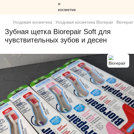
Уходовая косметика
Уходовая косметика Biorepair
Biorepai
Зубная щетка Biorepair Soft для
чувствительных зубов и десен