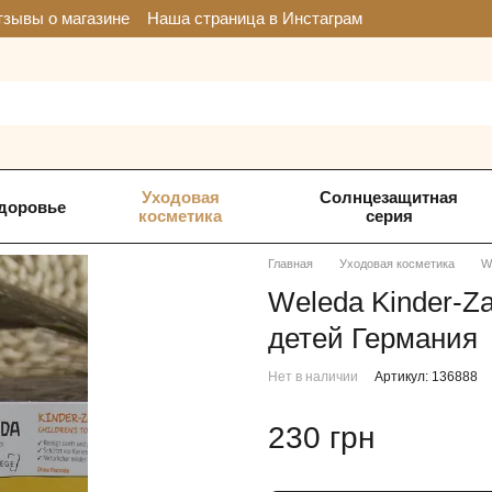
зывы о магазине
Наша страница в Инстаграм
Уходовая
Солнцезащитная
доровье
косметика
серия
Главная
Уходовая косметика
W
Weleda Kinder-Za
детей Германия
Нет в наличии
Артикул: 136888
230 грн