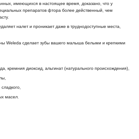
анных, имеющихся в настоящее время, доказано, что у
ециальных препаратов фтора более действенный, чем
асту.
удаляет налет и проникает даже в труднодоступные места,
ены Weleda сделает зубы вашего малыша белыми и крепкими
да, кремния диоксид, альгинат (натурального происхождения),
лы,
 сладкого,
ых масел.