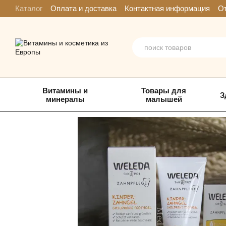
Перейти к основному контенту
Каталог
Оплата и доставка
Контактная информация
От
Витамины и
Товары для
З
минералы
малышей