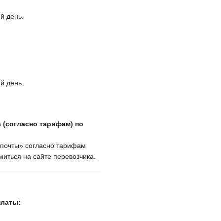
й день.
й день.
 (согласно тарифам) по
крпочты» согласно тарифам
иться на сайте перевозчика.
платы: