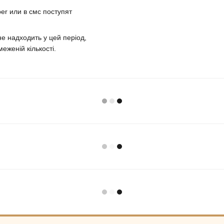
er или в смс поступят
е надходить у цей період,
еженій кількості.