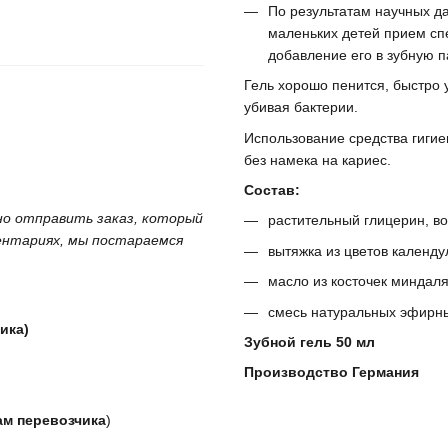
По результатам научных д
маленьких детей прием сп
добавление его в зубную п
Гель хорошо пенится, быстро 
убивая бактерии.
Использование средства гиги
без намека на кариес.
Состав:
жно отправить заказ, который
растительный глицерин, во
ментариях, мы постараемся
вытяжка из цветов календу
масло из косточек миндаля
смесь натуральных эфирн
ика)
Зубной гель 50 мл
Производство Германия
ам перевозчика
)