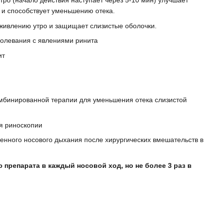
тро (начало действия наступает через 5-10 мин) улучшает
 и способствует уменьшению отека.
аживлению утро и защищает слизистые оболочки.
олевания с явлениями ринита
ит
комбинированной терапии для уменьшения отека слизистой
я риноскопии
енного носового дыхания после хирургических вмешательств в
препарата в каждый носовой ход, но не более 3 раз в