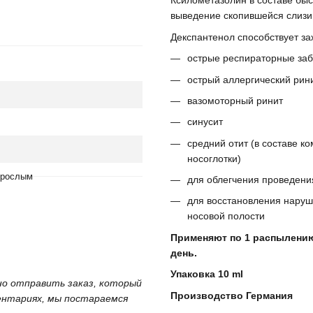
Ксилометазолин в составе быс
выведение скопившейся слизи
Декспантенол способствует з
острые респираторные заб
острый аллергический рин
вазомоторный ринит
синусит
средний отит (в составе 
носоглотки)
взрослым
для облегчения проведени
для восстановления наруш
носовой полости
Применяют по 1 распылению 
день.
Упаковка 10 ml
жно отправить заказ, который
Производство Германия
ментариях, мы постараемся