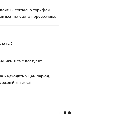
крпочты» согласно тарифам
иться на сайте перевозчика.
платы:
er или в смс поступят
е надходить у цей період,
еженій кількості.