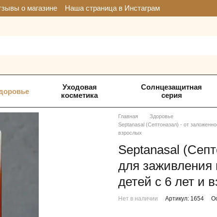
зывы о магазине
Наша страница в Инстаграм
Уходовая
Солнцезащитная
доровье
косметика
серия
Главная
Здоровье
Septanasal (Септоназал) - от заложенн
взрослых
Septanasal (Септ
для заживления 
детей с 6 лет и 
Нет в наличии
Артикул: 1654
О