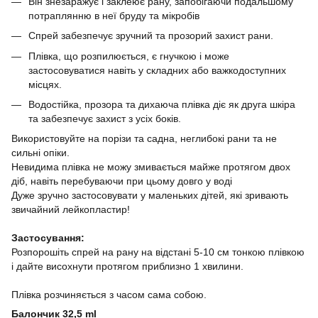
Він знезаражує і заклеює рану, запобігаючи подальшому
потраплянню в неї бруду та мікробів
Спрей забезпечує зручний та прозорий захист рани.
Плівка, що розпилюється, є гнучкою і може
застосовуватися навіть у складних або важкодоступних
місцях.
Водостійка, прозора та дихаюча плівка діє як друга шкіра
та забезпечує захист з усіх боків.
Використовуйте на порізи та садна, неглибокі рани та не
сильні опіки.
Невидима плівка не можу змивається майже протягом двох
діб, навіть перебуваючи при цьому довго у воді⠀
Дуже зручно застосовувати у маленьких дітей, які зривають
звичайний лейкопластир!
⠀
Застосування:
Розпорошіть спрей на рану на відстані 5-10 см тонкою плівкою
і дайте висохнути протягом приблизно 1 хвилини.
⠀
Плівка розчиняється з часом сама собою.
Балончик 32,5 ml