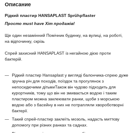
Описание
Рідкий пластир HANSAPLAST Sprühpflaster
Просто must havе Хіт продажів!
⠀
Ще один незамінний Помічник будинку, на вулиці, на роботі,
на відпочинку, скрізь
⠀
Спрей захисний HANSAPLAST із негайною дією проти
бактерій.
Рідкий пластир Hansaplast у вигляді балончика-спрею дуже
зручна річ для походів, поїздок та прогулянок з
непосидючими дітьмиТакож він чудово підходить для
курортників, тому що він не змивається водою і таким
пластиром можна заклеювати ранки, щоби з морською
водою або з басейну в них не потрапляли хвороботворні
бактерії.
Такий спрей-пластир заклеїть мозоль, надасть миттєву
допомогу при різних ранках та саднах.