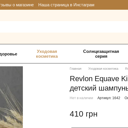
зывы о магазине
Наша страница в Инстаграм
Уходовая
Солнцезащитная
доровье
косметика
серия
Главная
Уходовая косметика
R
Revlon Equave K
детский шампунь
Нет в наличии
Артикул: 1642
О
410 грн