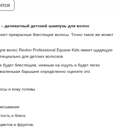
ится
) – деликатный детский шампунь для волос
меют прекрасные блестящие волосы. Точно такое же может
ля волос Revlon Professional Equave Kids имеет щадящую
пециально для детских волосков.
а будет блестящим, нежным на ощупь и будет легко
 маленькая барышня определенно оцените это.
осы и кожу головы
чесывание
ость и блеск.
цветов и фруктов.