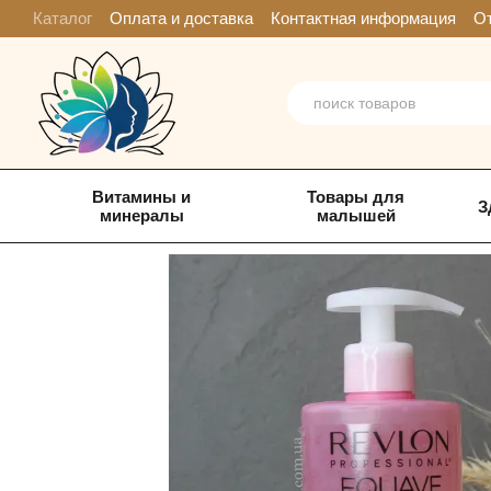
Перейти к основному контенту
Каталог
Оплата и доставка
Контактная информация
От
Витамины и
Товары для
З
минералы
малышей