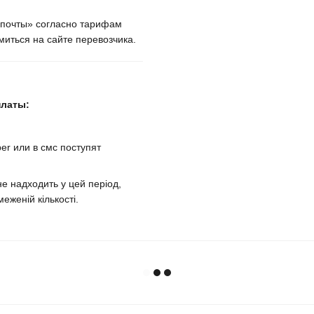
крпочты» согласно тарифам
иться на сайте перевозчика.
платы:
er или в смс поступят
е надходить у цей період,
еженій кількості.