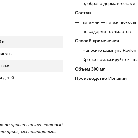
одобрено дерматологами
Состав:
витамин — питает волосы
не содержит сульфатов
Способ применения
0 ml
Нанесите шампунь Revlon P
мпунь
Кротко помассируйте и тщ
пания
Объем 300 мл
я детей
Производство Испания
жно отправить заказ, который
ментариях, мы постараемся