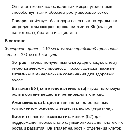
Он питает корни волос важными микронутриентами,
способствуя таким образом росту здоровых волос.
Приорин действует благодаря основным натуральным
ингредиентам экстракт проса, витамина В5 (кальция
пантотенат), биотина и L-цистина
В составе:
Экстракт проса – 140 мг и масло зародышей просяного
зерна – 271 мг в 1 капсуле.
Эстракт проса,
полученный благодаря специальному
технологическому процессу. Просо содержит важные
витамины и минеральные соединения для здоровых
волос.
Витамин B5 (пантотеновая кислота)
играет ключевую
роль в обмене веществ и регенрации в клетках.
Аминокислота L-цистин
является естественным
компонентом основного вещества волос (кератина).
Биотин
является важным витамином (В7) для
поддержания нормального функционирования клеток, их
роста и развития. Он влияет на рост и отделения клеток