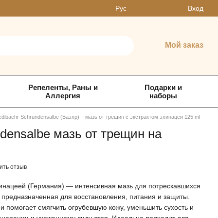
Вход
Рус
Мой заказ
Репеленты, Раны и
Подарки и
Аллергия
наборы
edibaehr Schrundensalbe (Баэхр) – мазь от трещин с экстрактом эхинацеи 125 ml
ndensalbe мазь от трещин на
ить отзыв
хинацеей (Германия) — интенсивная мазь для потрескавшихся
п, предназначенная для восстановления, питания и защиты.
и помогает смягчить огрубевшую кожу, уменьшить сухость и