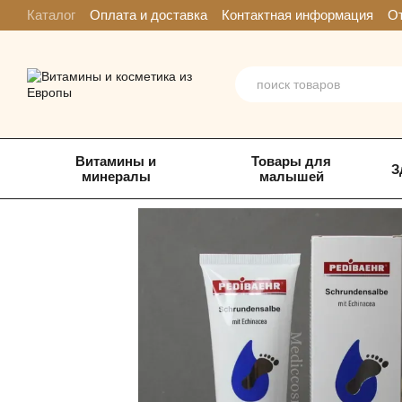
Перейти к основному контенту
Каталог
Оплата и доставка
Контактная информация
От
Витамины и
Товары для
З
минералы
малышей