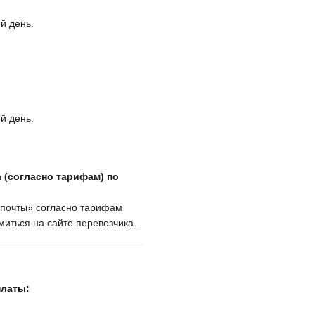
й день.
й день.
 (согласно тарифам) по
крпочты» согласно тарифам
иться на сайте перевозчика.
платы: