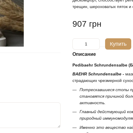
дискомфорт, способствует рег
трещин, шероховатых пяток и 
907 грн
Купить
Описание
Pedibaehr Schrundensalbe (Б
BAEHR Schrundensalbe
-
мазь
страдающих чрезмерной сухос
Потрескавшиеся стопы п
становятся причиной бол
активность.
Главный действующий ком
природный иммуномодуля
Именно это вещество на