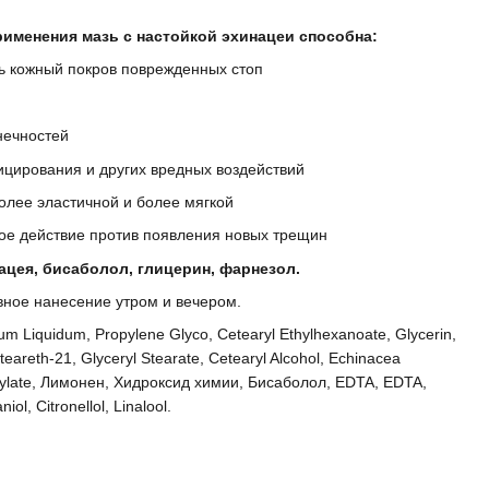
рименения мазь с настойкой эхинацеи способна:
ь кожный покров поврежденных стоп
нечностей
ицирования и других вредных воздействий
более эластичной и более мягкой
ое действие против появления новых трещин
ацея, бисаболол, глицерин, фарнезол.
ное нанесение утром и вечером.
um Liquidum, Propylene Glyco, Cetearyl Ethylhexanoate, Glycerin,
Steareth-21, Glyceryl Stearate, Cetearyl Alcohol, Echinacea
aprylate, Лимонен, Хидроксид химии, Бисаболол, EDTA, EDTA,
iol, Citronellol, Linalool.