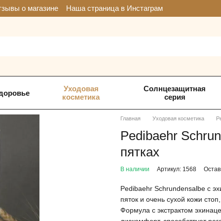
зывы о магазине
Наша страница в Инстаграм
Уходовая
Солнцезащитная
доровье
косметика
серия
Главная
Уходовая косметика
P
Pedibaehr Schru
пятках
В наличии
Артикул: 1568
Остав
Pedibaehr Schrundensalbe с э
пяток и очень сухой кожи сто
Формула с экстрактом эхинаце