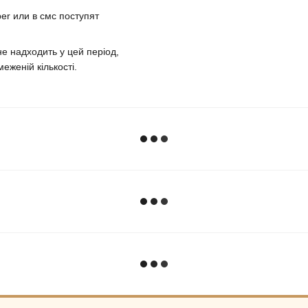
er или в смс поступят
е надходить у цей період,
еженій кількості.