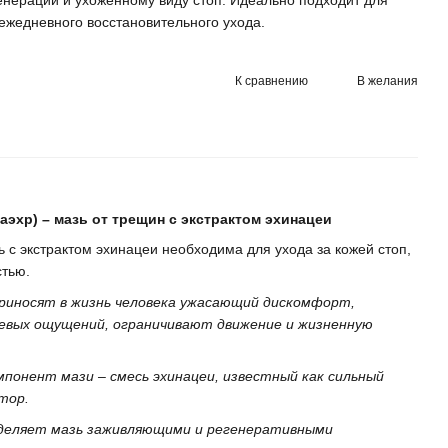
енерации и ухоженному виду стоп. Идеально подходит для
ежедневного восстановительного ухода.
К сравнению
В желания
аэхр) – мазь от трещин с экстрактом эхинацеи
 с экстрактом эхинацеи необходима для ухода за кожей стоп,
тью.
риносят в жизнь человека ужасающий дискомфорт,
евых ощущений, ограничивают движение и жизненную
понент мази – смесь эхинацеи, известный как сильный
тор.
деляет мазь заживляющими и регенеративными