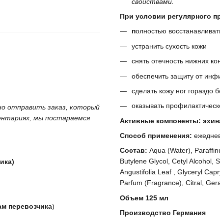
свойствами.
При условии регулярного п
п
олностью восстанавливат
устранить сухость кожи
снять отечность нижних ко
обеспечить защиту от инф
сделать кожу ног гораздо 
оказывать профилактическ
жно отправить заказ, который
ментариях, мы постараемся
Активные компоненты: эхин
Способ применения:
ежеднев
Состав:
Aqua (Water), Paraffin
Butylene Glycol, Cetyl Alcohol, 
ика)
Angustifolia Leaf , Glyceryl C
Parfum (Fragrance), Citral, Geran
Объем 125 мл
ам перевозчика
)
Производство Германия