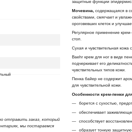
защитные функции эпидермис
Мочевина,
содержащаяся в со
свойствами, смягчает и увлаж
ороговевших клеток и улучшает
Регулярное применение крем-
стоп.
Сухая и чувствительная кожа с
Baehr крем для ног в виде пен
подчеркивает его деликатност
чувствительных типов кожи.
льный
Пенка байер не содержит аром
для чувствительной кожи.
Особенности крем-пенки дл
борется с сухостью, предо
обеспечивает заживляюще
жно отправить заказ, который
способствует восстановле
ментариях, мы постараемся
образует тонкую защитную 