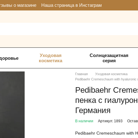
зывы о магазине
Наша страница в Инстаграм
Уходовая
Солнцезащитная
доровье
косметика
серия
Главная
Уходовая косметика
Pedibaehr Cremeschaum with hyaluronic
Pedibaehr Cremes
пенка с гиалуро
Германия
В наличии
Артикул: 1893
Остав
Pedibaehr Cremeschaum with Hy