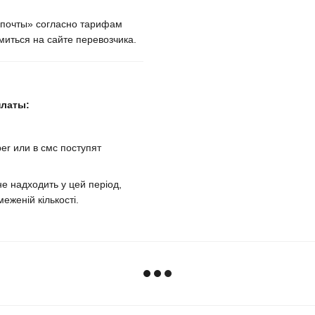
крпочты» согласно тарифам
иться на сайте перевозчика.
платы:
er или в смс поступят
е надходить у цей період,
еженій кількості.