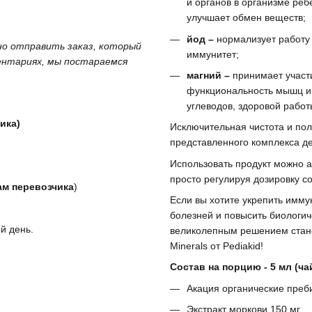
и органов в организме реб
улучшает обмен веществ;
йод –
нормализует работу
жно отправить заказ, который
иммунитет;
ментариях, мы постараемся
магний –
принимает участи
функциональность мышц и
углеводов, здоровой работ
ика)
Исключительная чистота и по
представленного комплекса д
Использовать продукт можно а
просто регулируя дозировку с
ам перевозчика
)
Если вы хотите укрепить иммун
болезней и повысить биологич
й день.
великолепным решением стане
Minerals от Pediakid!
Состав на порцию - 5 мл (ча
Акация органические преб
Экстракт моркови 150 мг