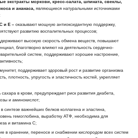
ые экстракты моркови, кресс-салата, шпината, свеклы,
коса и ананаса,
являющиеся натуральными источниками
:
С и Е –
оказывают мощную антиоксидантную поддержку,
пятствуют развитию воспалительных процессов;
держивают высокую скорость обмена веществ, повышают
енциал, благотворно влияют на деятельность сердечно-
еварительной систем, поддерживают хорошее настроение,
активность;
мунитет, поддерживает здоровый рост и развитие организма
ть, плотность, упругость и эластичность костей, укрепляет
 сахара в крови, предупреждает риск развития диабета,
озы и аминокислот;
в синтезе важнейших белков коллагена и эластина,
овень гемоглобина, выработку АТФ, необходима для
еза и витамина С;
ие в хранении, переносе и снабжении кислородом всех систем