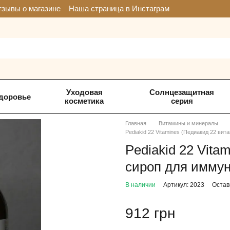
зывы о магазине
Наша страница в Инстаграм
Уходовая
Солнцезащитная
доровье
косметика
серия
Главная
Витамины и минералы
Pediakid 22 Vitamines (Педиакид 22 ви
Pediakid 22 Vita
сироп для иммун
В наличии
Артикул: 2023
Остав
912 грн