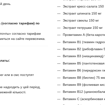
й день.
Экстракт кресс-салата 150
Экстракт шпината 150 мг
Экстракт свеклы 150 мг
 (согласно тарифам) по
Экстракт петрушки 150 мг
крпочты» согласно тарифам
Провитамин А (бета-кароти
иться на сайте перевозчика.
Витамин B1 (тиамин гидрох
Витамин В2 (рибофлавин 5
Витамин В3 (ниацинамид) 
платы:
Витамин B5 (пантотеновая 
Витамин B6 (пиридоксин ги
er или в смс поступят
Витамин В8 (биотин) 75 мк
Витамин В9 (фолиевая кис
е надходить у цей період,
Витамин В12 (цианокобала
еженій кількості.
Витамин С (аскорбиновая к