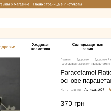
зывы о магазине
Наша страница в Инстаграм
Уходовая
Солнцезащитная
доровье
косметика
серия
Главная
Здоровье
Здоровье Ra
Paracetamol Ratiopharm (Парацетамол) 
Paracetamol Rat
основе парацета
Нет в наличии
Артикул: 1697
370 грн