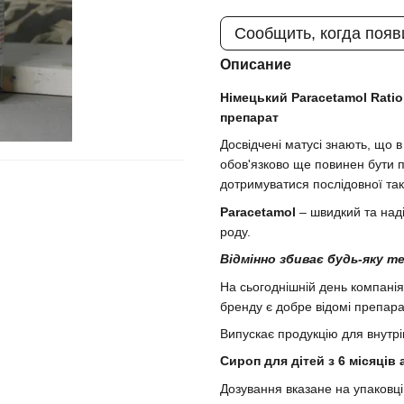
Сообщить, когда появ
Описание
Німецький Paracetamol Rat
препарат
Досвідчені матусі знають, що 
обов'язково ще повинен бути п
дотримуватися послідовної так
Paracetamol
– швидкий та над
роду.
Відмінно збиває будь-яку 
На сьогоднішній день компанія
бренду є добре відомі препара
Випускає продукцію для внутр
Сироп для дітей з 6 місяців 
Дозування вказане на упаковц