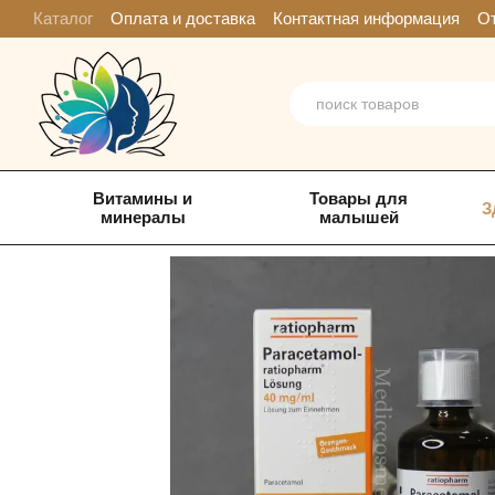
Перейти к основному контенту
Каталог
Оплата и доставка
Контактная информация
От
Витамины и
Товары для
З
минералы
малышей