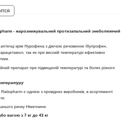
ится
iopharm - жарознижувальний протизапальний знеболюючий
в аптечці крім Нурофена з діючою речовиною Ібупрофен,
арацетамол, так як при високій температурі ефективно
тики.
ійний препарат при підвищеній температурі та болях різного
температуру
 Ratiopharm є однією з провідних виробників, в асортименті
ти.
ішнього ринку Німеччини.
або вагою з 7 кг до 43 кг
і