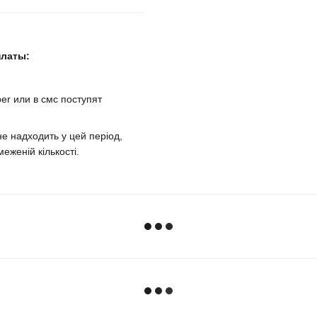
платы:
er или в смс поступят
е надходить у цей період,
еженій кількості.