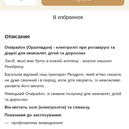
В избранное
Описание
Oralpadon (Оралпадон) - електроліт при ротавірусі та
діареї для немовлят, дітей та дорослих
Засіб, який має бути в кожній аптечці - аналог нашого
Регідрону
Багатьом відомий наш препарат Регідрон, який м'яко сказати,
не дуже смачний і в період, коли діти хворіють, їх неможливо
умовити його випити.
Німецький Oralpadon, зі смаком полуниці для немовлят, дітей
та дорослих
Він містить солі (електроліти) та глюкозу.
Показання до застосування:
профілактика зневоднення