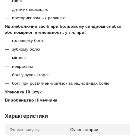
грипі
дитячих інфекціях
постпрививочных реакціях
Як знеболючий засіб при больовому синдромі слабкої
або помірної інтенсивності, у т.ч. при:⠀
головному болю
зубному болю
мігрені
невралгіях
болі у вухах і горлі
болі при розтягненні зв'язок та інших видах болю
Упаковка 10 штук
Виробництво Німеччина
Характеристики
Форма випуску
Суппозитории