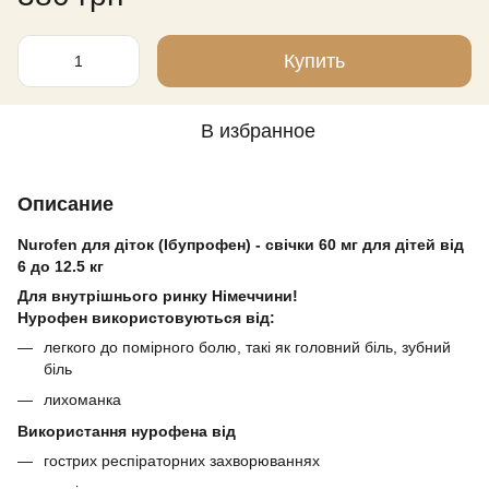
Купить
В избранное
Описание
Nurofen для діток (Ібупрофен) - свічки 60 мг для дітей від
6 до 12.5 кг
Для внутрішнього ринку Німеччини!
Нурофен використовуються від:
легкого до помірного болю, такі як головний біль, зубний
біль
лихоманка
Використання нурофена від
гострих респіраторних захворюваннях