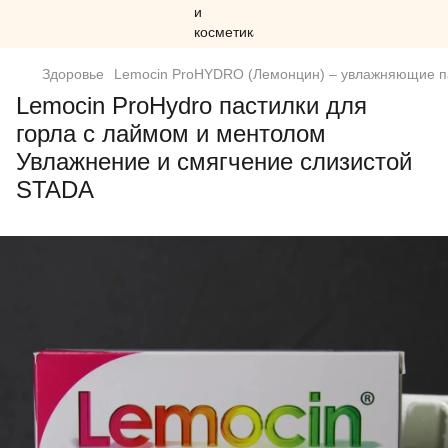
Здоровье
Lemocin ProHYDRO (Лемонцин) – увлажняющие пас
Lemocin ProHydro пастилки для
горла с лаймом и ментолом
Увлажнение и смягчение слизистой
STADA