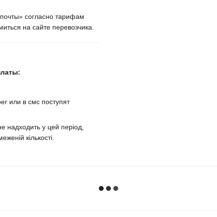
крпочты» согласно тарифам
иться на сайте перевозчика.
платы:
er или в смс поступят
е надходить у цей період,
еженій кількості.