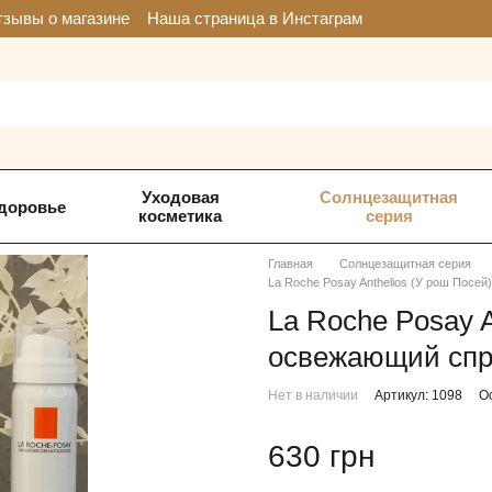
зывы о магазине
Наша страница в Инстаграм
Уходовая
Солнцезащитная
доровье
косметика
серия
Главная
Солнцезащитная серия
La Roche Posay Anthelios (У рош Посей
La Roche Posay A
освежающий спр
Нет в наличии
Артикул: 1098
О
630 грн