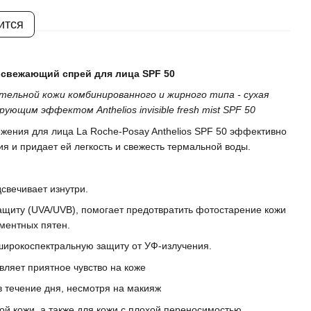
ится
 освежающий спрей для лица SPF 50
тельной кожи комбинированного и жирного типа - сухая
ющим эффектом Anthelios invisible fresh mist SPF 50
жения для лица La Roche-Posay Anthelios SPF 50 эффективно
я и придает ей легкость и свежесть термальной воды.
свечивает изнутри.
щиту (UVA/UVB), помогает предотвратить фотостарение кожи
гментных пятен.
широкоспектральную защиту от УФ-излучения.
вляет приятное чувство на коже
в течение дня, несмотря на макияж
ой кожи, а также для кожи с плохой переносимостью