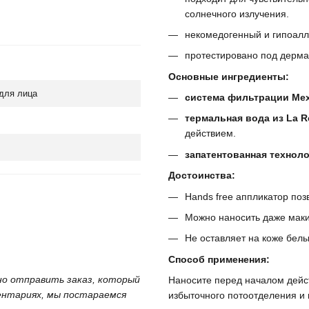
солнечного излучения.
некомедогенный и гипоалл
протестировано под дерма
Основные ингредиенты:
для лица
система фильтрации Me
термальная вода из La 
действием.
запатентованная технол
Достоинства:
Hands free аппликатор поз
Можно наносить даже маки
Не оставляет на коже белы
Способ применения:
жно отправить заказ, который
Наносите перед началом дейст
ментариях, мы постараемся
избыточного потоотделения и