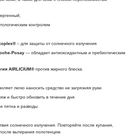
ергенный;
тологическим контролем
xoplex®
– для защиты от солнечного излучения
Roche-Posay
— обладает антиоксидантным и пребиотическим
огия AIRLICIUM®
против жирного блеска.
воляет легко наносить средство не загрязняя руки.
яж и быстро обновить в течение дня.
е пятна и разводы.
вия солнечного излучения. Повторяйте после купания,
 после вытирания полотенцем.