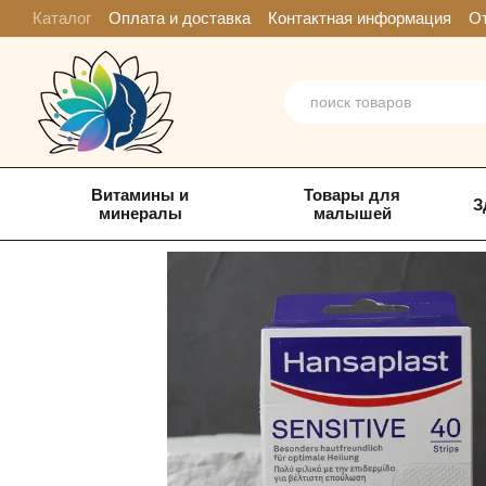
Перейти к основному контенту
Каталог
Оплата и доставка
Контактная информация
От
Витамины и
Товары для
З
минералы
малышей