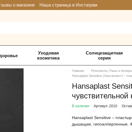
зывы о магазине
Наша страница в Инстаграм
Уходовая
Солнцезащитная
доровье
косметика
серия
Главная
Репеленты, Раны и Аллерг
Hansaplast Sensitive (Хансапласт) – п
Hansaplast Sensi
чувствительной 
В наличии
Артикул: 2010
Остав
Hansaplast Sensitive – пласты
дышащие, гипоаллергенные. 40