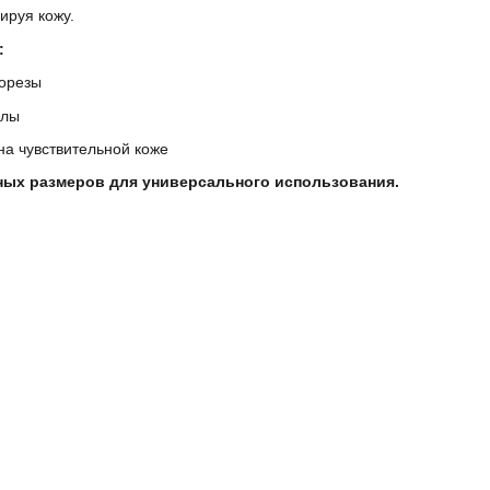
ируя кожу.
:
порезы
олы
а чувствительной коже
зных размеров для универсального использования.