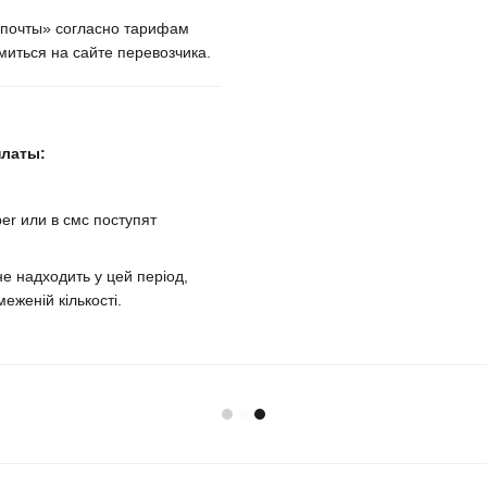
крпочты» согласно тарифам
иться на сайте перевозчика.
платы:
er или в смс поступят
е надходить у цей період,
еженій кількості.