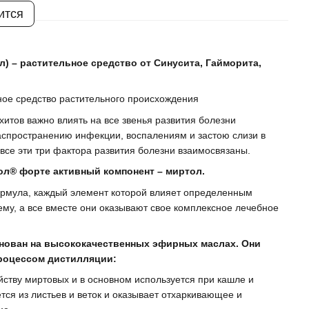
ится
ол) – растительное средство от Синусита, Гайморита,
ое средство растительного происхождения
хитов важно влиять на все звенья развития болезни
аспространению инфекции, воспалениям и застою слизи в
 все эти три фактора развития болезни взаимосвязаны.
ол® форте активный компонент – миртол.
рмула, каждый элемент которой влияет определенным
му, а все вместе они оказывают свое комплексное лечебное
основан на высококачественных эфирных маслах. Они
роцессом дистилляции:
йству миртовых и в основном используется при кашле и
тся из листьев и веток и оказывает отхаркивающее и