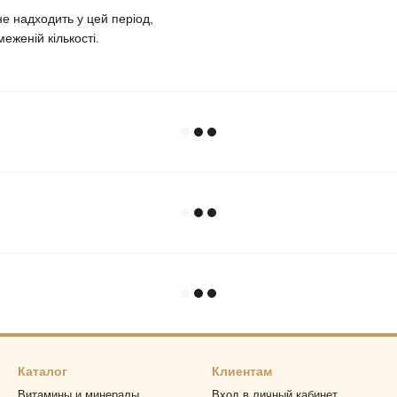
е надходить у цей період,
еженій кількості.
Каталог
Клиентам
Витамины и минералы
Вход в личный кабинет