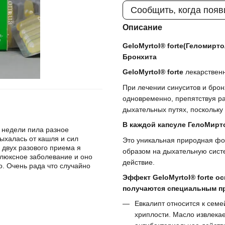
Сообщить, когда появ
Описание
GeloMyrtol® forte(Геломирт
Бронхита
GeloMyrtol® forte
лекарственн
При лечении синуситов и брон
одновременно, препятствуя р
дыхательных путях, поскольку
В каждой капсуле ГелоМирт
е недели пила разное
ыхалась от кашля и сил
Это уникальная природная фо
 двух разового приема я
образом на дыхательную систе
люксное заболевание и оно
действие.
о. Очень рада что случайно
Эффект GeloMyrtol® forte 
получаются специальным п
Евкалипт относится к семе
хриплости. Масло извлекае