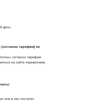
й день.
 (согласно тарифам) по
крпочты» согласно тарифам
иться на сайте перевозчика.
платы:
er или в смс поступят