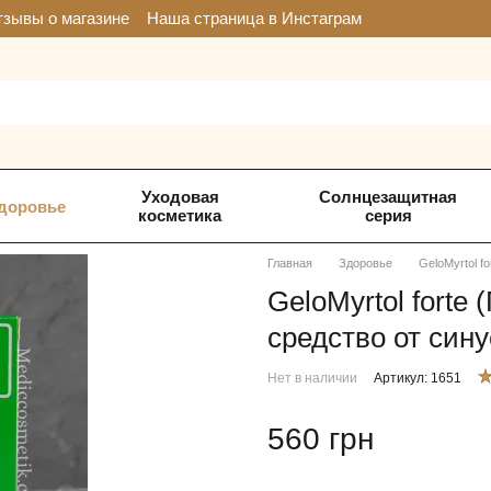
зывы о магазине
Наша страница в Инстаграм
Уходовая
Солнцезащитная
доровье
косметика
серия
Главная
Здоровье
GeloMyrtol f
GeloMyrtol forte
средство от сину
Нет в наличии
Артикул: 1651
560 грн