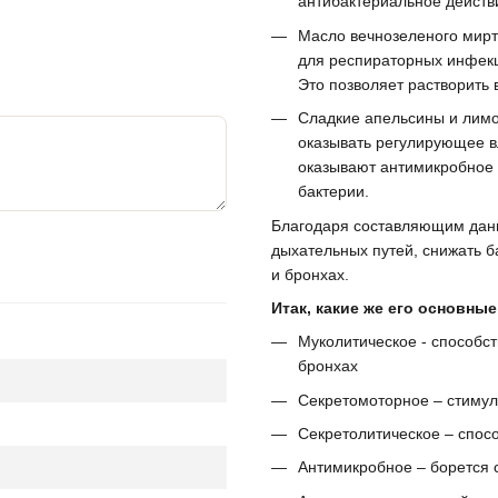
антибактериальное действ
Масло вечнозеленого мирта
для респираторных инфекц
Это позволяет растворить 
Сладкие апельсины и лимо
оказывать регулирующее вл
оказывают антимикробное д
бактерии.
Благодаря составляющим данн
дыхательных путей, снижать б
и бронхах.
Итак, какие же его основные
Муколитическое - способст
бронхах
Секретомоторное – стимул
Секретолитическое – спосо
Антимикробное – борется 