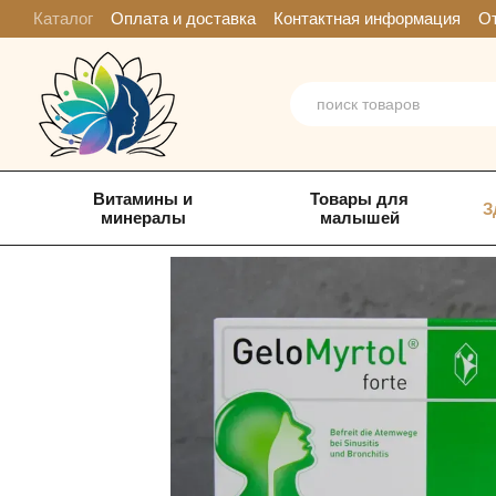
Перейти к основному контенту
Каталог
Оплата и доставка
Контактная информация
От
Витамины и
Товары для
З
минералы
малышей