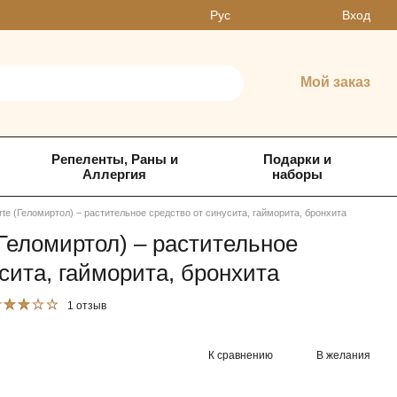
Вход
Рус
Мой заказ
Репеленты, Раны и
Подарки и
Аллергия
наборы
orte (Геломиртол) – растительное средство от синусита, гайморита, бронхита
 (Геломиртол) – растительное
сита, гайморита, бронхита
1 отзыв
К сравнению
В желания