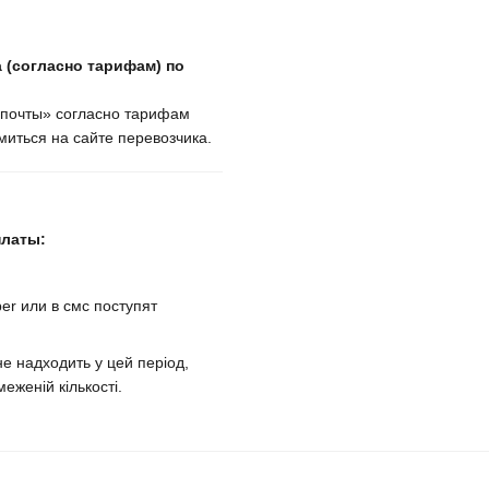
 (согласно тарифам) по
крпочты» согласно тарифам
иться на сайте перевозчика.
платы:
er или в смс поступят
е надходить у цей період,
еженій кількості.