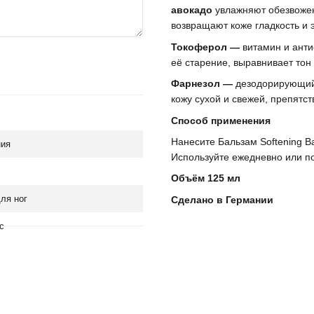
авокадо
увлажняют обезвожен
возвращают коже гладкость и 
Токоферол —
витамин и анти
её старение, выравнивает тон
Фарнезол —
дезодорирующий 
кожу сухой и свежей, препятс
Способ применения
Нанесите Бальзам Softening B
ния
Используйте ежедневно или п
Объём 125 мл
ля ног
Сделано в Германии
с