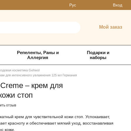
Вход
Рус
Мой заказ
Репеленты, Раны и
Подарки и
Аллергия
наборы
ходовая косметика Gehwol
ьзам для интенсивного увлажнения 125 мл Германия
 Creme – крем для
кожи стоп
ить отзыв
катный крем для чувствительной кожи стоп. Успокаивает,
ет красноту и обеспечивает мягкий уход, восстанавливая
с кожи.