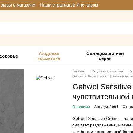
зывы о магазине
Наша страница в Инстаграм
Уходовая
Солнцезащитная
доровье
косметика
серия
Главная
Уходовая косметика
У
Gehwol Softening Balsam (Гевуль)- бал
Gehwol Sensitive
чувствительной 
В наличии
Артикул: 1084
Остав
Gehwol Sensitive Creme – дели
снимает раздражение, уменьша
комфорт и естественный балан