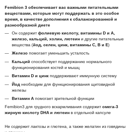
⠀
Femibion 3 обеспечивает вас важными питательными
веществами, которые могут поддержать в это особое
время, в качестве дополнения к сбалансированной и
разнообразной диете
Он содержит
фолиевую кислоту, витамины D и A,
железо, кальций, холин, лютеин
и другие питательные
вещества (
йод, селен, цинк, витамины C, B и E
)
Железо
помогает уменьшить усталость
Кальций
способствует поддержанию нормального
функционирования костей и мышц
Витамин D и цинк
поддерживают иммунную систему
Йод
необходим для функционирования щитовидной
железы
Витамин А
помогает зрительной функции
Femibion3 для грудного вскармливания содержит
омега-3
жирную кислоту DHA и лютеин
в отдельной капсуле
Не содержит лактозы и глютена, а также желатин из говядины