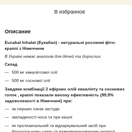
В избранное
Описание
Eucabal Inhalat (Еукабал) - натуральні рослинні фіто-
краплі з Німеччини
В Україні немає аналогів для дітей та дорослих.
Склад
500 мг евкаліптової олії
500 мг соснової олії
Завдяки комбінації 2 ефірних олій евкаліпту та соснових
голок , краплі показали високу ефективність (99,9%
задоволеності в Німеччині) при:
за перших ознак застуди
закладеності носа та при кашлі
як протизапальний та відхаркувальний засіб при
бронхіальному слизу та важковизначуваному мокроті,