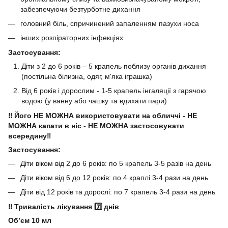
забезпечуючи безтурботне дихання
головний біль, спричинений запаленням пазухи носа
інших розпіраторних інфекціях
Застосування:
Діти з 2 до 6 років – 5 крапель поблизу органів дихання
(постільна білизна, одяг, м'яка іграшка)
Від 6 років і дорослим - 1-5 крапель інгаляції з гарячою
водою (у ванну або чашку та вдихати пари)
‼️ Його НЕ МОЖНА використовувати на обличчі - НЕ
МОЖНА капати в ніс - НЕ МОЖНА застосовувати
всередину‼️
Застосування:
Діти віком від 2 до 6 років: по 5 крапель 3-5 разів на день
Діти віком від 6 до 12 років: по 4 краплі 3-4 рази на день
Діти від 12 років та дорослі: по 7 крапель 3-4 рази на день
‼️ Тривалість лікування 7️⃣ днів
Обʼєм 10 мл