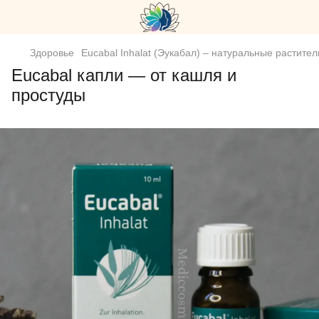
Здоровье
Eucabal Inhalat (Эукабал) – натуральные растит
Eucabal капли — от кашля и
простуды