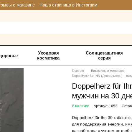
зывы о магазине
Наша страница в Инстаграм
Уходовая
Солнцезащитная
доровье
косметика
серия
Главная
Витамины и минералы
DoppelHerz fur IHN (Доппельгерц) – в
Doppelherz für I
мужчин на 30 дн
В наличии
Артикул: 1052
Остав
Doppelherz für Ihn 30 таблет
для поддержания энергии, имм
разработана с учетом потребн