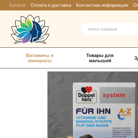
Перейти к основному контенту
Каталог
Оплата и доставка
Контактная информация
От
Витамины и
Товары для
З
минералы
малышей