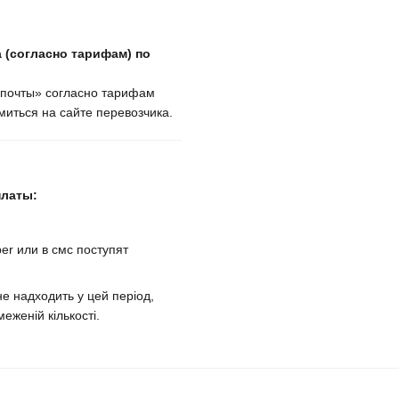
 (согласно тарифам) по
крпочты» согласно тарифам
иться на сайте перевозчика.
платы:
er или в смс поступят
е надходить у цей період,
еженій кількості.