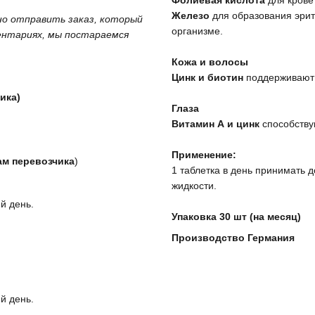
Фолиевая кислота
для крове
Железо
для образования эрит
жно отправить заказ, который
организме.
ментариях, мы постараемся
⠀
Кожа и волосы
Цинк и биотин
поддерживают 
⠀
ика)
Глаза
Витамин А и цинк
способству
⠀
Применение:
ам перевозчика
)
1 таблетка в день принимать 
жидкости.
й день.
Упаковка 30 шт (на месяц)
Производство Германия
й день.