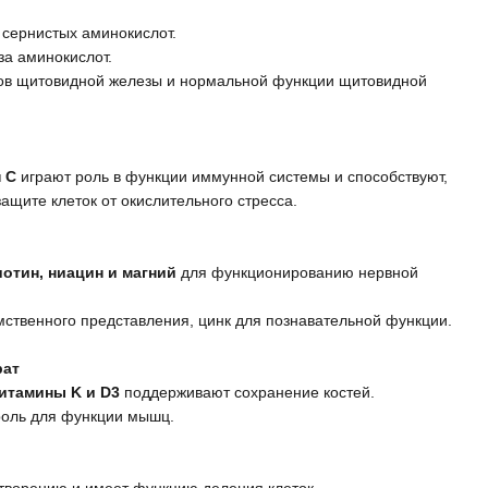
сернистых аминокислот.
за аминокислот.
ов щитовидной железы и нормальной функции щитовидной
н С
играют роль в функции иммунной системы и способствуют,
защите клеток от окислительного стресса.
иотин, ниацин и магний
для функционированию нервной
ственного представления, цинк для познавательной функции.
рат
витамины K и D3
поддерживают сохранение костей.
оль для функции мышц.