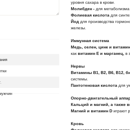
уровня сахара в крови.
Молибден -
для метаболизма 
Фолиевая кислота
для синте
Йод
для производства гормон
железы.
⠀
Иммунная система
Медь, селен, цинк и витами
как
витамин Е и марганец,
в 
⠀
ания
Нервы
етки
Витамины В1, В2, В6, В12, б
системы.
.
Пантотеновая кислота
для ум
⠀
мужчин
Опорно-двигательный аппа
Кальций и магний, а также 
Магний и витамин D
играют р
⠀
Кровь