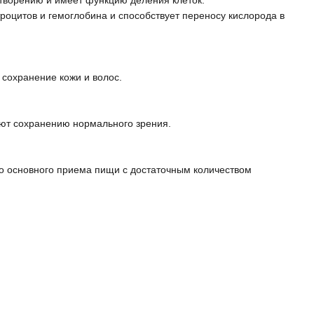
творению и имеет функцию деления клеток.
роцитов и гемоглобина и способствует переносу кислорода в
сохранение кожи и волос.
ют сохранению нормального зрения.
до основного приема пищи с достаточным количеством