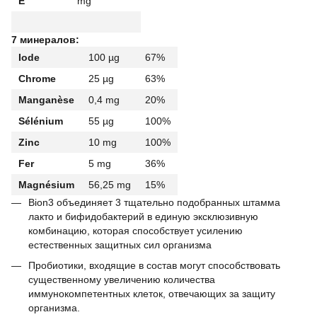
E
mg
7 минералов:
Iode
100 µg
67%
Chrome
25 µg
63%
Manganèse
0,4 mg
20%
Sélénium
55 µg
100%
Zinc
10 mg
100%
Fer
5 mg
36%
Magnésium
56,25 mg
15%
Bion3 объединяет 3 тщательно подобранных штамма
лакто и бифидобактерий в единую эксклюзивную
комбинацию, которая способствует усилению
естественных защитных сил организма
Пробиотики, входящие в состав могут способствовать
существенному увеличению количества
иммунокомпетентных клеток, отвечающих за защиту
организма.