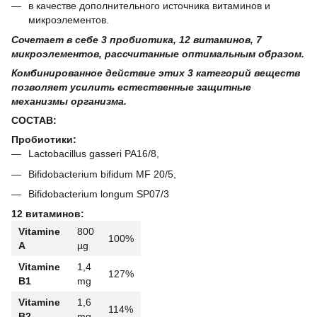
в качестве дополнительного источника витаминов и
микроэлементов.
Сочетает в себе 3 пробиотика, 12 витаминов, 7
микроэлементов, рассчитанные оптимальным образом.
Комбинированное действие этих 3 категорий веществ
позволяет усилить естественные защитные
механизмы организма.
СОСТАВ:
Пробиотики:
Lactobacillus gasseri PA16/8,
Bifidobacterium bifidum MF 20/5,
Bifidobacterium longum SP07/3
12 витаминов:
Vitamine
800
100%
A
µg
Vitamine
1,4
127%
B1
mg
Vitamine
1,6
114%
B2
mg