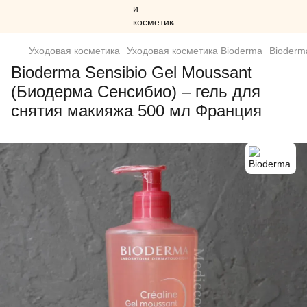
Уходовая косметика
Уходовая косметика Bioderma
Bioderm
Bioderma Sensibio Gel Moussant
(Биодерма Сенсибио) – гель для
снятия макияжа 500 мл Франция