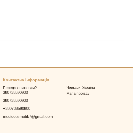
Контактна інформація
Черкаси, Україна
Передзвонити вам?
380738590900
Мапа проїзду
380738590900
+380738590900
mediccosmetik7@gmail.com