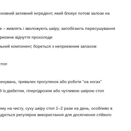
сновний активний інгредієнт, який блокує потові залози на
до
– живлять і зволожують шкіру, запобігають пересушування
приємне відчуття прохолоди
льний компонент, бореться з неприємним запахом
стоп
ренувань, тривалих прогулянок або роботи “на ногах”
із діабетом, гіпергідрозом або чутливою шкірою стоп
ему на чисту, суху шкіру стоп 1–2 рази на день, особливо в
ндується регулярне використання для досягнення стійкого