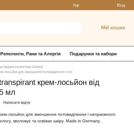
Вхід
Укр
Мій кошик
Репеленти, Рани та Алергія
Подарунки та набори
оглядова косметика Gehwol
 крем-лосьйон для зменшення потовиділення стоп
transpirant крем-лосьйон від
75 мл
Написати відгук
 крем-лосьйон для зменшення потовиділення і неприємного
ологу, зволожує та освіжає шкіру. Made in Germany.