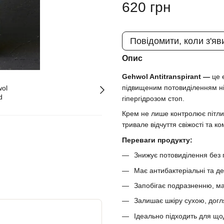
620 грн
Повідомити, коли з'яв
Опис
Gehwol Antitranspirant —
це 
підвищеним потовиділенням ні
гіпергідрозом стоп.
Крем не лише контролює пітлив
тривале відчуття свіжості та к
Переваги продукту:
Знижує потовиділення без
Має антибактеріальні та де
Запобігає подразненню, ма
Залишає шкіру сухою, догл
Ідеально підходить для що