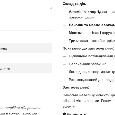
Склад та дія:
Алюмінію хлоргідрат
– о
поверхні шкіри
Ланолін та масло авока
Ментол
– освіжає і дарує 
Триклозан
– антибактеріа
Показання до застосування:
чина
Підвищене потовиділення 
Неприємний запах ніг
для ніг
Догляд після спортивних т
Рекомендований для людей 
Застосування:
Наносьте невелику кількість кр
області між пальцями. Рекоме
ефекту.
що потрібно відправити
аска в коментарях, ми
🛡️ Не містить: