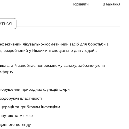
Порівняти
В бажання
иться
ефективний лікувально-косметичний засіб для боротьби з
г, розроблений у Німеччині спеціально для людей з
ість, а й запобігає неприємному запаху, забезпечуючи
омфорту.
 порушення природних функцій шкіри
зодоруючі властивості
церації та грибковим інфекціям
янутою та м’якою
денного догляду