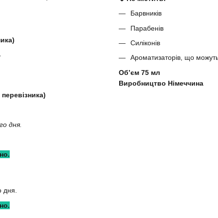
Барвників
Парабенів
ика)
Силіконів
ь
Ароматизаторів, що можут
Обʼєм 75 мл
Виробництво Німеччина
 перевізника)
го дня.
но.
 дня.
но.