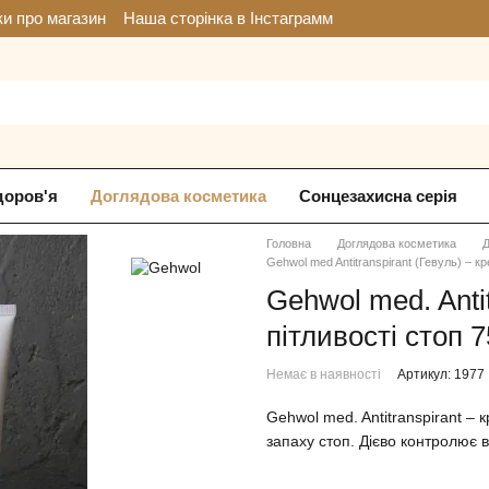
ки про магазин
Наша сторінка в Інстаграмм
доров'я
Доглядова косметика
Сонцезахисна серія
Головна
Доглядова косметика
Д
Gehwol med Antitranspirant (Гевуль) –
Gehwol med. Anti
пітливості стоп 
Немає в наявності
Артикул: 1977
Gehwol med. Antitranspirant –
запаху стоп. Дієво контролює в