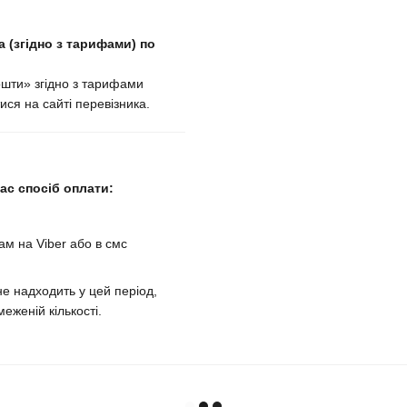
 (згідно з тарифами) по
ошти» згідно з тарифами
ися на сайті перевізника.
с спосіб оплати:
м на Viber або в смс
е надходить у цей період,
еженій кількості.