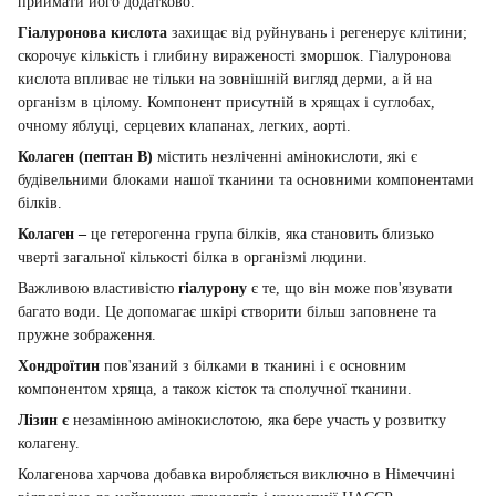
приймати його додатково.
Гіалуронова кислота
захищає від руйнувань і регенерує клітини;
скорочує кількість і глибину вираженості зморшок. Гіалуронова
кислота впливає не тільки на зовнішній вигляд дерми, а й на
організм в цілому. Компонент присутній в хрящах і суглобах,
очному яблуці, серцевих клапанах, легких, аорті.
Колаген (пептан B)
містить незліченні амінокислоти, які є
будівельними блоками нашої тканини та основними компонентами
білків.
Колаген –
це гетерогенна група білків, яка становить близько
чверті загальної кількості білка в організмі людини.
Важливою властивістю
гіалурону
є те, що він може пов'язувати
багато води. Це допомагає шкірі створити більш заповнене та
пружне зображення.
Хондроїтин
пов'язаний з білками в тканині і є основним
компонентом хряща, а також кісток та сполучної тканини.
Лізин є
незамінною амінокислотою, яка бере участь у розвитку
колагену.
Колагенова харчова добавка виробляється виключно в Німеччині