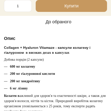
Купити
До обраного
Опис
Collagen + Hyaluron Vitamaze - капсули колагену і
гіалуроном
в високих дозах в капсулах
Добова порція (2 капсули)
600 мг колагену
200 мг гіалуронової кислоти
200 мг хондроїтину
6 мг лізину
Колаген в
ажливий для здоров'я та еластичності шкіри, а також для
здоров'я волосся, нігтів та кісток. Природний виробіток колагену
організмом уповільнюється з 25 років, тому експерти радять