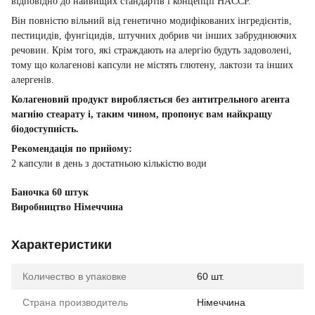
відповідно до найвищих стандартів і концепції HACCP.
Він повністю вільний від генетично модифікованих інгредієнтів,
пестицидів, фунгіцидів, штучних добрив чи інших забруднюючих
речовин. Крім того, які страждають на алергію будуть задоволені,
тому що колагенові капсули не містять глютену, лактози та інших
алергенів.
Колагеновий продукт виробляється без антитрельного агента
магнію стеарату і, таким чином, пропонує вам найкращу
біодоступність.
Рекомендація по прийому:
2 капсули в день з достатньою кількістю води
Баночка 60 штук
Виробництво Німеччина
Характеристики
Количество в упаковке
60 шт.
Страна производитель
Німеччина