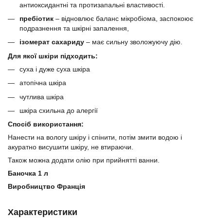
антиоксидантні та протизапальні властивості.
пребіотик
– відновлює баланс мікробіома, заспокоює
подразнення та шкірні запалення,
ізомерат сахариду
– має сильну зволожуючу дію.
Для якої шкіри підходить:
суха і дуже суха шкіра
атопічна шкіра
чутлива шкіра
шкіра схильна до алергії
Спосіб використання:
Нанести на вологу шкіру і спінити, потім змити водою і
акуратно висушити шкіру, не втираючи.
Також можна додати олію при прийнятті ванни.
Баночка 1 л
Виробництво Франція
Характеристики