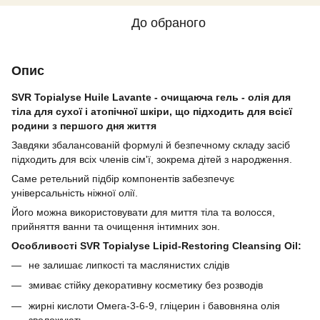
До обраного
Опис
SVR Topialyse Huile Lavante - очищаюча гель - олія для
тіла для сухої і атопічної шкіри, що підходить для всієї
родини з першого дня життя
Завдяки збалансованій формулі й безпечному складу засіб
підходить для всіх членів сім'ї, зокрема дітей з народження.
Саме ретельний підбір компонентів забезпечує
універсальність ніжної олії.
Його можна використовувати для миття тіла та волосся,
прийняття ванни та очищення інтимних зон.
Особливості SVR Topialyse Lipid-Restoring Cleansing Oil:
не залишає липкості та маслянистих слідів
змиває стійку декоративну косметику без розводів
жирні кислоти Омега-3-6-9, гліцерин і бавовняна олія
зволожують