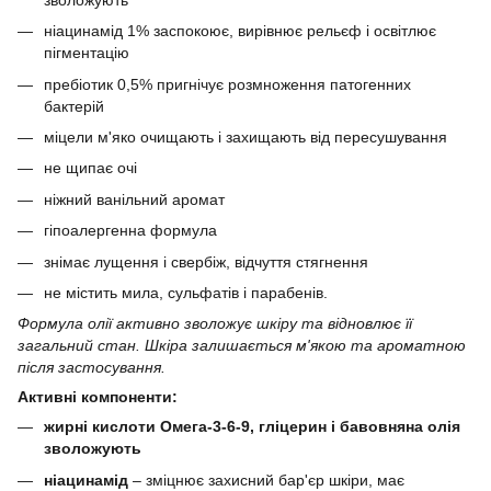
ніацинамід 1% заспокоює, вирівнює рельєф і освітлює
пігментацію
пребіотик 0,5% пригнічує розмноження патогенних
бактерій
міцели м'яко очищають і захищають від пересушування
не щипає очі
ніжний ванільний аромат
гіпоалергенна формула
знімає лущення і свербіж, відчуття стягнення
не містить мила, сульфатів і парабенів.
Формула олії активно зволожує шкіру та відновлює її
загальний стан. Шкіра залишається м'якою та ароматною
після застосування.
Активні компоненти:
жирні кислоти Омега-3-6-9, гліцерин і бавовняна олія
зволожують
ніацинамід
– зміцнює захисний бар'єр шкіри, має