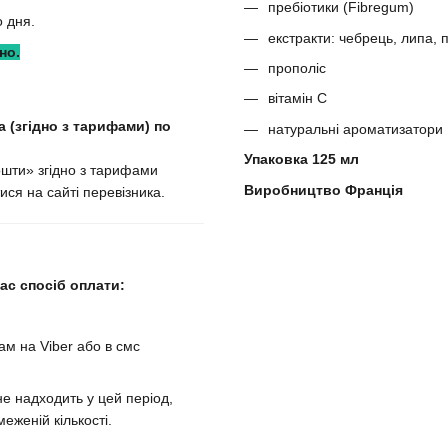
пребіотики (Fibregum)
 дня.
екстракти: чебрець, липа, 
но.
прополіс
вітамін С
 (згідно з тарифами) по
натуральні ароматизатори
Упаковка 125 мл
ошти» згідно з тарифами
Виробництво Франція
ися на сайті перевізника.
с спосіб оплати:
м на Viber або в смс
е надходить у цей період,
еженій кількості.