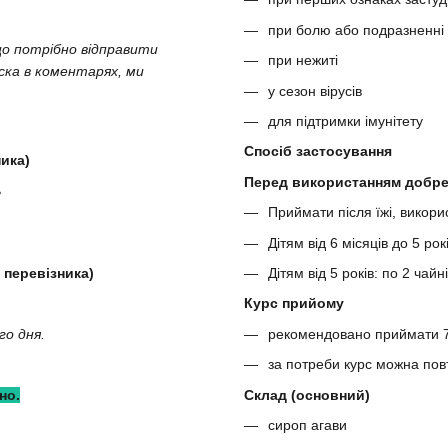
при болю або подразненні 
що потрібно відправити
при нежиті
аска в коментарях, ми
у сезон вірусів
для підтримки імунітету
Спосіб застосування
ика)
Перед використанням добре
ь
Приймати після їжі, викори
Дітям від 6 місяців до 5 рок
Дітям від 5 років: по 2 чай
 перевізника)
Курс прийому
рекомендовано приймати 7
го дня.
за потреби курс можна пов
Склад (основний)
но.
сироп агави