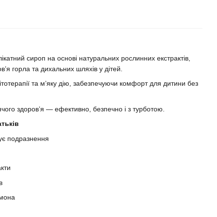
ікатний сироп на основі натуральних рослинних екстрактів,
в’я горла та дихальних шляхів у дітей.
тотерапії та м’яку дію, забезпечуючи комфорт для дитини без
ячого здоров’я — ефективно, безпечно і з турботою.
атьків
ує подразнення
акти
в
имона