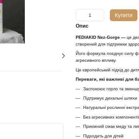
Купити
Опис
PEDIAKID Nez-Gorge —
це дел
створений для підтримки здоро
Його формула поєднує силу фі
агресивного впливу.
Це європейський підхід до дит
Переваги, які важливі для б
Заспокоює горло та зменш
Підтримує дихальні шляхи
Натуральні рослинні екстр
Без агресивних компоненті
Приємний смак меду та л
Підходить для дітей