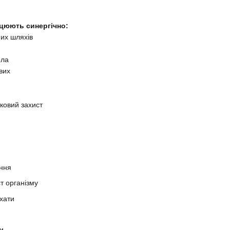
ацюють синергічно:
их шляхів
рла
вих
ковий захист
ення
т організму
хати
и