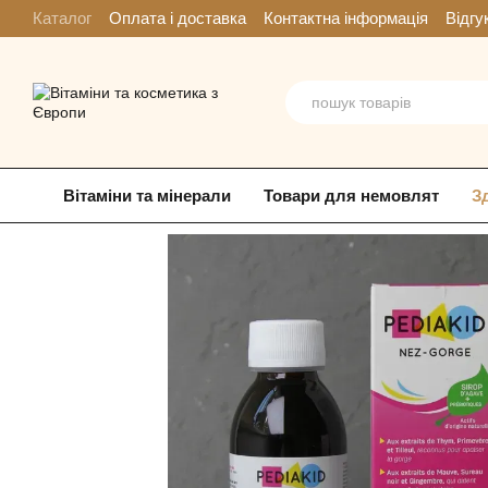
Перейти к основному контенту
Каталог
Оплата і доставка
Контактна інформація
Відгу
Вітаміни та мінерали
Товари для немовлят
З