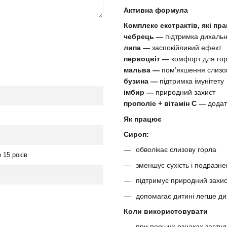
Активна формула
Комплекс екстрактів, які пр
чебрець —
підтримка дихальн
липа —
заспокійливий ефект
первоцвіт —
комфорт для го
мальва —
пом’якшення слизо
бузина —
підтримка імунітету
імбир —
природний захист
прополіс + вітамін С —
додат
Як працює
Сироп:
обволікає слизову горла
о 15 років
зменшує сухість і подразн
підтримує природний захис
допомагає дитині легше ди
Коли використовувати
при перших ознаках застуд