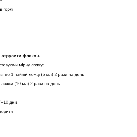
в горлі
 струсити флакон.
стовуючи мірну ложку:
ів: по 1 чайній ложці (5 мл) 2 рази на день
ні ложки (10 мл) 2 рази на день
–10 днів
торити