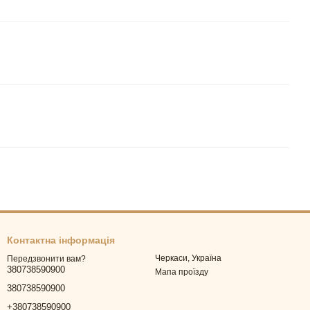
Контактна інформація
Черкаси, Україна
Передзвонити вам?
380738590900
Мапа проїзду
380738590900
+380738590900