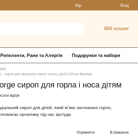
Вхід
Укр
Мій кошик
Репеленти, Рани та Алергія
Подарунки та набори
akid
 - сироп для лікування горла і носа у дітей 125 мл Франція
ge сироп для горла і носа дітям
сати відгук
ральний сироп для дітей, який м’яко заспокоює горло,
опомагає організму під час застуди.
Порівняти
В бажання