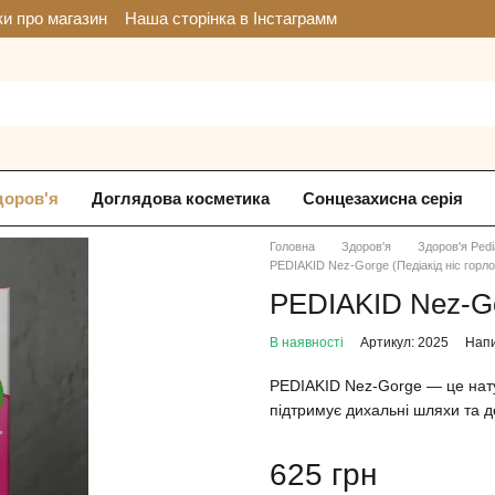
ки про магазин
Наша сторінка в Інстаграмм
доров'я
Доглядова косметика
Сонцезахисна серія
Головна
Здоров'я
Здоров'я Pedi
PEDIAKID Nez-Gorge (Педіакід ніс горло)
PEDIAKID Nez-Gor
В наявності
Артикул: 2025
Напи
PEDIAKID Nez-Gorge — це нату
підтримує дихальні шляхи та д
625 грн