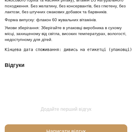
кокосового горіха та насіння ріпаку), вітамін D3 натурального
походження. Без желатину, без консервантів, без глютену, без
лактози, без штучних смакових добавок та барвників.
Форма випуску: флакон 60 жувальних вітамінів.
Умови зберігання: Зберігайте в упаковці виробника в сухому
місці, захищеному від світла, високих температурах, вологості,
недоступному для дітей.
Кінцева дата споживання: дивись на етикетці (упаковці)
Відгуки
Додайте перший відгук
Написати відгук