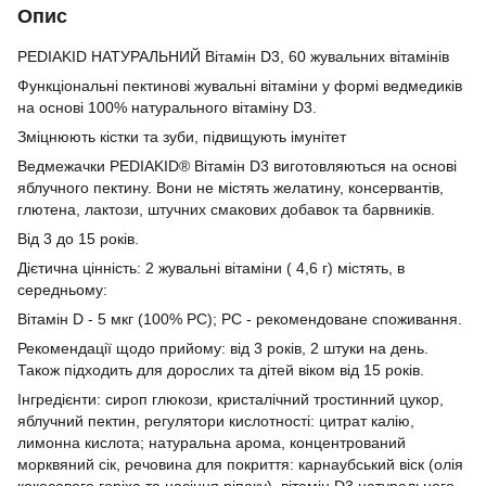
Опис
PEDIAKID НАТУРАЛЬНИЙ Вітамін D3, 60 жувальних вітамінів
Функціональні пектинові жувальні вітаміни у формі ведмедиків
на основі 100% натурального вітаміну D3.
Зміцнюють кістки та зуби, підвищують імунітет
Ведмежачки PEDIAKID® Вітамін D3 виготовляються на основі
яблучного пектину. Вони не містять желатину, консервантів,
глютена, лактози, штучних смакових добавок та барвників.
Від 3 до 15 років.
Дієтична цінність: 2 жувальні вітаміни ( 4,6 г) містять, в
середньому:
Вітамін D - 5 мкг (100% РС); РС - рекомендоване споживання.
Рекомендації щодо прийому: від 3 років, 2 штуки на день.
Також підходить для дорослих та дітей віком від 15 років.
Інгредієнти: сироп глюкози, кристалічний тростинний цукор,
яблучний пектин, регулятори кислотності: цитрат калію,
лимонна кислота; натуральна арома, концентрований
морквяний сік, речовина для покриття: карнаубський віск (олія