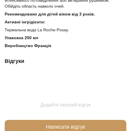
інтенсивного потовиділення або витирання рушником.
Обійдіть область навколо очей.
Рекомендовано для дітей віком від 3 років.
Активні інгрідієнти:
Термальна вода La Roche-Posay.
Упаковка 250 мл
Виробництво Франція
Відгуки
Додайте перший відгук
Написати відгук