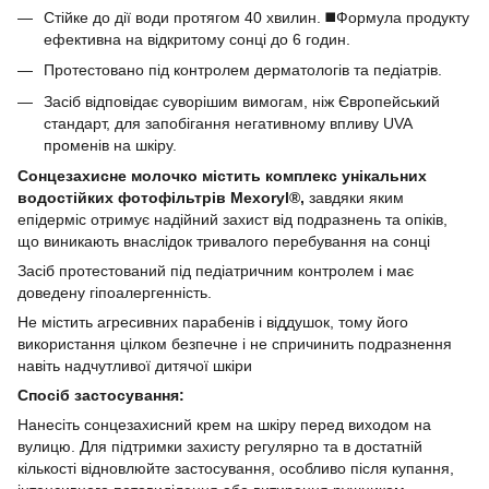
Стійке до дії води протягом 40 хвилин. ◼️Формула продукту
ефективна на відкритому сонці до 6 годин.
Протестовано під контролем дерматологів та педіатрів.
Засіб відповідає суворішим вимогам, ніж Європейський
стандарт, для запобігання негативному впливу UVA
променів на шкіру.
Сонцезахисне молочко містить комплекс унікальних
водостійких фотофільтрів Mexoryl®,
завдяки яким
епідерміс отримує надійний захист від подразнень та опіків,
що виникають внаслідок тривалого перебування на сонці
Засіб протестований під педіатричним контролем і має
доведену гіпоалергенність.
Не містить агресивних парабенів і віддушок, тому його
використання цілком безпечне і не спричинить подразнення
навіть надчутливої дитячої шкіри
Спосіб застосування:
Нанесіть сонцезахисний крем на шкіру перед виходом на
вулицю. Для підтримки захисту регулярно та в достатній
кількості відновлюйте застосування, особливо після купання,