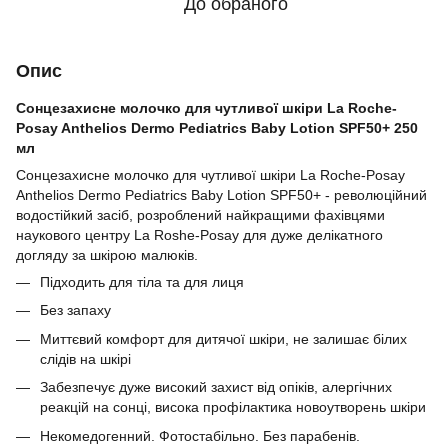
До обраного
Опис
Сонцезахисне молочко для чутливої шкіри La Roche-
Posay Anthelios Dermo Pediatrics Baby Lotion SPF50+ 250
мл
Сонцезахисне молочко для чутливої шкіри La Roche-Posay
Anthelios Dermo Pediatrics Baby Lotion SPF50+ - революційний
водостійкий засіб, розроблений найкращими фахівцями
наукового центру La Roshe-Posay для дуже делікатного
догляду за шкірою малюків.
Підходить для тіла та для лиця
Без запаху
Миттєвий комфорт для дитячої шкіри, не залишає білих
слідів на шкірі
Забезпечує дуже високий захист від опіків, алергічних
реакцій на сонці, висока профілактика новоутворень шкіри
Некомедогенний. Фотостабільно. Без парабенів.