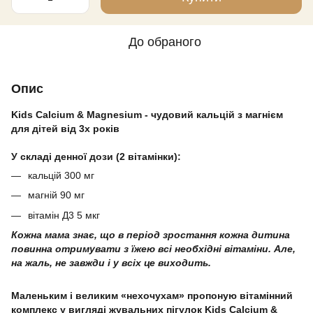
До обраного
Опис
Kids Calcium & Magnesium - чудовий кальцій з магнієм
для дітей від 3х років
⠀
У складі денної дози (2 вітамінки):
кальцій 300 мг
магній 90 мг
вітамін Д3 5 мкг
К
о
жна мама знає, що в період зростання кожна дитина
повинна отримувати з їжею всі необхідні вітаміни. Але,
на жаль, не завжди і у всіх це виходить.
Маленьким і великим «нехочухам» пропоную вітамінний
комплекс у вигляді жувальних пігулок Kids Calcium &