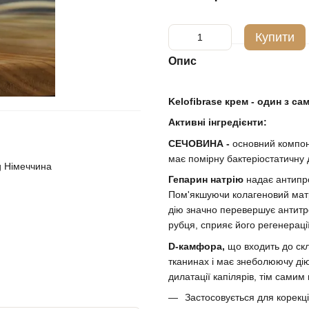
Купити
Опис
Kelofibrase крем - один з с
Активні інгредієнти:
СЕЧОВИНА -
основний компоне
має помірну бактеріостатичну 
 g Німеччина
Гепарин натрію
надає антипро
Пом'якшуючи колагеновий матр
дію значно перевершує антит
рубця, сприяє його регенерації
D-камфора,
що входить до ск
тканинах і має знеболюючу ді
дилатації капілярів, тім самим
Застосовується для корекції