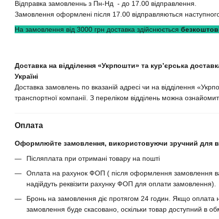
Відправка замовленнь з Пн-Нд - до 17.00 відправлення.
Замовлення оформлені після 17.00 відправляються наступного
На замовлення від 3000 грн доставка здійснюється
безкоштов
Доставка на відділення «Укрпошти» та кур’єрська доставка
Україні
Доставка замовлень по вказаній адресі чи на відділення «Укрп
транспортної компанії. З переліком відділень можна ознайомит
Оплата
Оформлюйте замовлення, використовуючи зручний для ва
Післяплата при отримані товару на пошті
Оплата на рахунок ФОП ( після оформлення замовлення ва
надійдуть реквізити рахунку ФОП для оплати замовлення).
Бронь на замовлення діє протягом 24 годин. Якщо оплата н
замовлення буде скасовано, оскільки товар доступний в обм