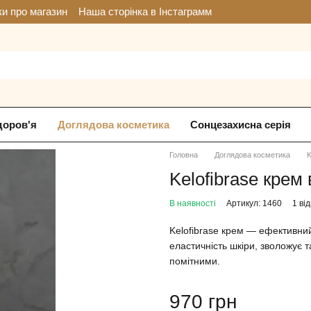
ки про магазин
Наша сторінка в Інстаграмм
доров'я
Доглядова косметика
Сонцезахисна серія
Головна
Доглядова косметика
K
Kelofibrase крем 
В наявності
Артикул: 1460
1 від
Kelofibrase крем — ефективни
еластичність шкіри, зволожує 
помітними.
970 грн