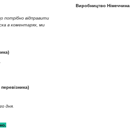
Виробництво Німеччина
що потрібно відправити
аска в коментарях, ми
ика)
ь
 перевізника)
го дня.
но.