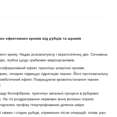
амих ефективних кремів від рубців та шрамів
нт крему. Надає розсмоктуючу і кератолітичну дію. Сечовина
дію, згубна щодо грибкових мікроорганізмів.
ліферативний ефект, пригнічує алергічні прояви.
икс, гепарин підвищує гідратацію тканин. Його протизапальну
ромботичний ефект. Покращуючи кровопостачання тканин
.
ладу Келофібразе, пригнічує запальні процеси в рубцевих
ю. На тлі роздратування нервових вона волокон сприяє
 підсилює трофіку гіпертрофованих ділянок шкіри.
 свіжих і старих рубців, отриманих після операцій, опіків, ран.