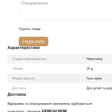
Оцініть товар
Надіслати
Характеристики
Страна производитель
Німеччина
Объем
25 g
Форма випуску
Гель-крем
Для кого
Для дітей та до
Доставка
Відправка та опрацювання замовлень відбувається:
понеділок - пятниця
з 9.00 до 18.00