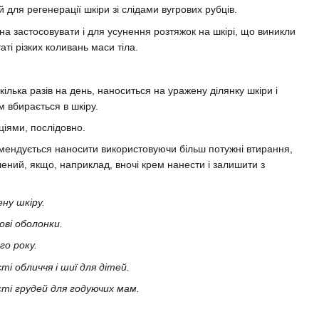
̆ для регенерації шкіри зі слідами вугрових рубців.
на застосовувати і для усунення розтяжок на шкірі, що виникли
таті різких коливань маси тіла.
 кілька разів на день, наноситься на уражену ділянку шкіри і
м вбирається в шкіру.
іями, послідовно.
омендується наносити використовуючи більш потужні втирання,
ний, якщо, наприклад, вночі крем нанести і залишити з
ну шкіру.
ові оболонки.
ого року.
 обличчя і шиї для дітей.
ті грудей для годуючих мам.