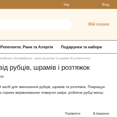
Вхід
Укр
Мій кошик
Репеленти, Рани та Алергія
Подарунки та набори
elofibrase (Келофібразе) - крем від рубців та шрамів 25 g Німеччина
від рубців, шрамів і розтяжок
гук
й засіб для зменшення рубців, шрамів та розтяжок. Покращує
та сприяє вирівнюванню поверхні шкіри, роблячи рубці менш
Порівняти
В бажання