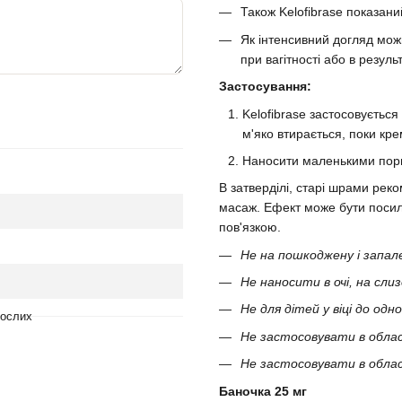
Також Kelofibrase показании
Як інтенсивний догляд мож
при вагітності або в резуль
Застосування:
Kelofibrase застосовується
м'яко втирається, поки кре
Наносити маленькими порц
В затверділі, старі шрами рек
масаж. Ефект може бути посиле
пов'язкою.
Не на пошкоджену і запале
Не наносити в очі, на слиз
Не для дітей у віці до одн
рослих
Не застосовувати в області
Не застосовувати в облас
Баночка 25 мг