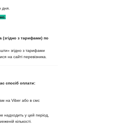
 дня.
но.
 (згідно з тарифами) по
ошти» згідно з тарифами
ися на сайті перевізника.
с спосіб оплати:
м на Viber або в смс
е надходить у цей період,
еженій кількості.