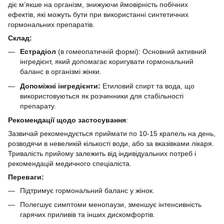
діє м’якше на організм, знижуючи ймовірність побічних
ефектів, які можуть бути при використанні синтетичних
гормональних препаратів.
Склад:
Естрадіол
(в гомеопатичній формі): Основний активний
інгредієнт, який допомагає коригувати гормональний
баланс в організмі жінки.
Допоміжні інгредієнти:
Етиловий спирт та вода, що
використовуються як розчинники для стабільності
препарату.
Рекомендації щодо застосування
:
Зазвичай рекомендується приймати по 10-15 крапель на день,
розводячи в невеликій кількості води, або за вказівками лікаря.
Тривалість прийому залежить від індивідуальних потреб і
рекомендацій медичного спеціаліста.
Переваги:
Підтримує гормональний баланс у жінок.
Полегшує симптоми менопаузи, зменшує інтенсивність
гарячих приливів та інших дискомфортів.