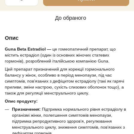
До обраного
Опис
Guna Beta Estradiol —
це гомеопатичний препарат, що
містить естрадіол (один із основних жіночих статевих
гормонів), розроблений італійською компанією Guna.
Цей препарат призначений для корекції гормонального
балансу у жінок, особливо в період менопаузи, під час
симптомів, пов’язаних з дефіцитом естрадіолу (такі як гарячі
приливи, зміни настрою, сухість слизових оболонок тощо), а
також для регуляції менструального циклу.
Опис продукту:
Призначення:
Підтримка нормального рівня естрадіолу в
організмі жінки, полегшення симптомів менопаузи,
підтримка репродуктивного здоров’я, регулювання
менструального циклу, зниження симптомів, пов’язаних з
дефіцитом гормонів.