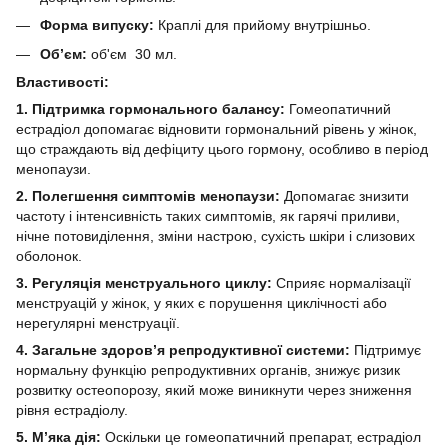
Форма випуску:
Краплі для прийому внутрішньо.
Обʼєм:
об'єм 30 мл.
Властивості:
1. Підтримка гормонального балансу:
Гомеопатичний
естрадіол допомагає відновити гормональний рівень у жінок,
що страждають від дефіциту цього гормону, особливо в період
менопаузи.
2. Полегшення симптомів менопаузи:
Допомагає знизити
частоту і інтенсивність таких симптомів, як гарячі приливи,
нічне потовиділення, зміни настрою, сухість шкіри і слизових
оболонок.
3. Регуляція менструального циклу:
Сприяє нормалізації
менструацій у жінок, у яких є порушення циклічності або
нерегулярні менструації.
4. Загальне здоров’я репродуктивної системи:
Підтримує
нормальну функцію репродуктивних органів, знижує ризик
розвитку остеопорозу, який може виникнути через зниження
рівня естрадіолу.
5. М’яка дія:
Оскільки це гомеопатичний препарат, естрадіол