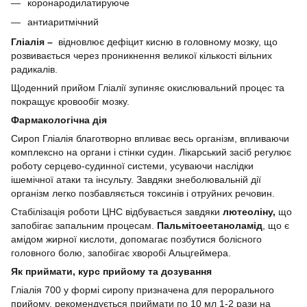
коронародилатируюче
антиаритмічний
Гліалія –
відновлює дефіцит кисню в головному мозку, що
розвивається через проникнення великої кількості вільних
радикалів.
Щоденний прийом Гліалії зупиняє окислювальний процес та
покращує кровообіг мозку.
Фармакологічна дія
Сироп Гліалія благотворно впливає весь організм, впливаючи
комплексно на органи і стінки судин. Лікарський засіб регулює
роботу серцево-судинної системи, усуваючи наслідки
ішемічної атаки та інсульту. Завдяки знеболювальній дії
організм легко позбавляється токсинів і отруйних речовин.
Стабілізація роботи ЦНС відбувається завдяки
лютеоліну,
що
запобігає запальним процесам.
Пальмітоеетаноламід
, що є
амідом жирної кислоти, допомагає позбутися болісного
головного болю, запобігає хворобі Альцгеймера.
Як приймати, курс прийому та дозування
Гліалія 700 у формі сиропу призначена для перорального
прийому, рекомендується приймати по 10 мл 1-2 рази на