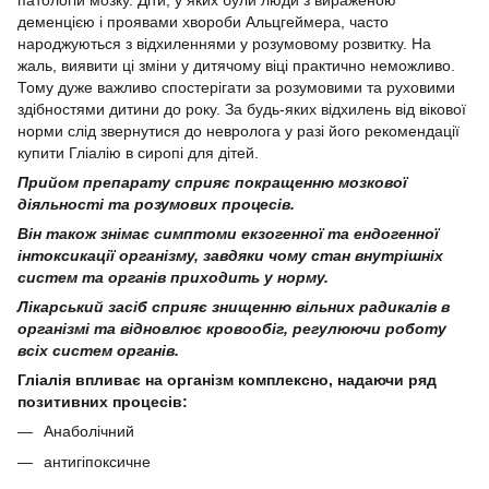
патологій мозку. Діти, у яких були люди з вираженою
деменцією і проявами хвороби Альцгеймера, часто
народжуються з відхиленнями у розумовому розвитку. На
жаль, виявити ці зміни у дитячому віці практично неможливо.
Тому дуже важливо спостерігати за розумовими та руховими
здібностями дитини до року. За будь-яких відхилень від вікової
норми слід звернутися до невролога у разі його рекомендації
купити Гліалію в сиропі для дітей.
Прийом препарату сприяє покращенню мозкової
діяльності та розумових процесів.
Він також знімає симптоми екзогенної та ендогенної
інтоксикації організму, завдяки чому стан внутрішніх
систем та органів приходить у норму.
Лікарський засіб сприяє знищенню вільних радикалів в
організмі та відновлює кровообіг, регулюючи роботу
всіх систем органів.
Гліалія впливає на організм комплексно, надаючи ряд
позитивних процесів:
Анаболічний
антигіпоксичне