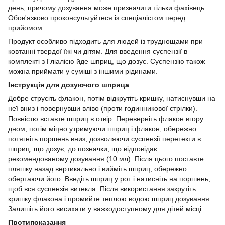
день, причому дозування може призначити тільки фахівець.
Обов'язково проконсультуйтеся із спеціалістом перед
прийомом.
Продукт особливо підходить для людей із труднощами при
ковтанні твердої їжі чи дітям. Для введення суспензії в
комплекті з Гліалією йде шприц, що дозує. Суспензію також
можна приймати у суміші з іншими рідинами.
Інструкція для дозуючого шприца
Добре струсіть флакон, потім відкрутіть кришку, натиснувши на
неї вниз і повернувши вліво (проти годинникової стрілки).
Повністю вставте шприц в отвір. Переверніть флакон вгору
дном, потім міцно утримуючи шприц і флакон, обережно
потягніть поршень вниз, дозволяючи суспензії перетекти в
шприц, що дозує, до позначки, що відповідає
рекомендованому дозування (10 мл). Після цього поставте
пляшку назад вертикально і вийміть шприц, обережно
обертаючи його. Введіть шприц у рот і натисніть на поршень,
щоб вся суспензія витекла. Після використання закрутіть
кришку флакона і промийте теплою водою шприц дозування.
Залишіть його висихати у важкодоступному для дітей місці.
Протипоказання