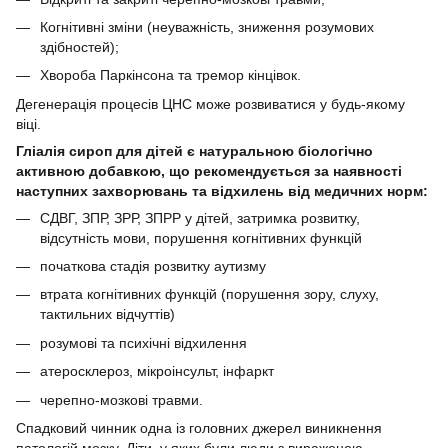
Когнітивні зміни (неуважність, зниження розумових
здібностей);
Хвороба Паркінсона та тремор кінцівок.
Дегенерація процесів ЦНС може розвиватися у будь-якому
віці.
Гліалія сироп для дітей є натуральною біологічно
активною добавкою, що рекомендується за наявності
наступних захворювань та відхилень від медичних норм:
СДВГ, ЗПР, ЗРР, ЗПРР у дітей, затримка розвитку,
відсутність мови, порушення когнітивних функцій
початкова стадія розвитку аутизму
втрата когнітивних функцій (порушення зору, слуху,
тактильних відчуттів)
розумові та психічні відхилення
атеросклероз, мікроінсульт, інфаркт
черепно-мозкові травми.
Спадковий чинник одна із головних джерел виникнення