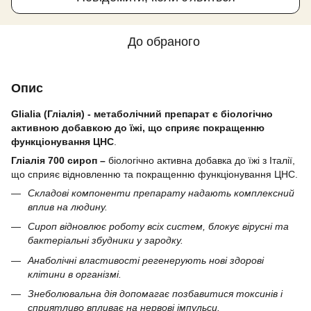
До обраного
Опис
Glialia (Гліалія) - метаболічний препарат є біологічно
активною добавкою до їжі, що сприяє покращенню
функціонування ЦНС
.
Гліалія 700 сироп –
біологічно активна добавка до їжі з Італії,
що сприяє відновленню та покращенню функціонування ЦНС.
Складові компоненти препарату надають комплексний
вплив на людину.
Сироп відновлює роботу всіх систем, блокує вірусні та
бактеріальні збудники у зародку.
Анаболічні властивості регенерують нові здорові
клітини в організмі.
Знеболювальна дія допомагає позбавитися токсинів і
сприятливо впливає на нервові імпульси.