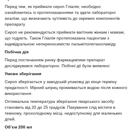
Перед тим, як приймати сироп Гліалія, необхідно
ознайомитись із протипоказаннями та здати лабораторні
аналізи, що визначають чутливість до окремих компонентів
препарату.
Сироп не рекомендується приймати вагітним жінкам і мамам,
що годують. Також Гліалія протипоказана пацієнтам з
індивідуальною непереносимістю пальмітоілетаноламіду.
Побічна дія
Перед постачанням ринку фармацевтики препарат
досліджувався лабораторно. Побічні дії були виявлені.
Умови зберігання
Сироп зберігається у заводській упаковці до кінця терміну
придатності. Мірний шприц промивається водою після кожного
використання.
Оптимальна температура зберігання лікарського засобу
становить від 20 до 25 градусів. Пакування слід містити в
темному, прохолодному місці, недоступному для маленьких
дітей.
Обʼєм 200 мл