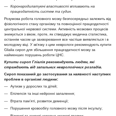
Коронародилатуючі властивості впливають на
працездатність систем та судин.
Розумова робота головного мозку безпосередньо залежить від
фізіологічного стану організму та повноцінної працездатності
центральної нервової системи. Активність мозкових процесів
знижується з віком, проте, як стверджує медична статистика,
останнім часом це захворювання все частіше виявляється і в
молодому віці. У зв'язку з цим неврологи рекомендують купити
Glialia сироп для збільшення працездатності мозку за
найменших порушень роботи ЦНС.
Купити сироп Гліалія рекомендують людям, які
страждають від запальних неврологічних розладів.
Сироп показаний до застосування за наявності наступних
проблем в організмі людини:
Аутизм у дорослих та дітей;
Епілепсія та інші нейронні запалення;
Втрата пам’яті, розвиток деменції;
Порушення кровообігу головного мозку після інсульту;
Відкриті та закриті черепно-мозкові травми;