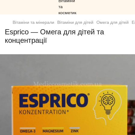
Вітаміни та мінерали
Вітаміни для дітей
Омега для дітей
E
Esprico — Омега для дітей та
концентрації