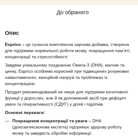
До обраного
Опис
Esprico –
це сучасна комплексна харчова добавка, створена
для підтримки нормальної роботи мозку, покращення пам’яті,
концентрації та стресостійкості.
Завдяки унікальному поєднанню Омега-3 (DHA), магнію та
цинку, Esprico особливо корисний при підвищених розумових
навантаженнях, емоційній напрузі та проблемах із
концентрацією.
Продукт рекомендований не лише для підтримки когнітивної
функції у дорослих, але й як допоміжний засіб при дефіциті
уваги та гіперактивності (СДУГ) у дітей і підлітків.
Основні переваги:
Покращення концентрації та уваги –
DHA
(докозагексаєнова кислота) підтримує здорову роботу
мозку та швидкість обробки інформації.