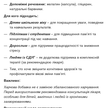
Допоміжні речовини:
желатин (капсула), гліцерин,
натуральні барвники.
Для кого підходить:
Дітям шкільного віку
– для покращення уваги, поведінки
та навчальних результатів.
Підліткам і студентам
– для підвищення пам’яті та
концентрації під час навчання.
Дорослим
– для підтримки працездатності та зниження
стресу.
Людям із СДУГ
– як додаткова підтримка в комплексній
терапії (за рекомендацією лікаря).
Тим, хто хоче зміцнити когнітивне здоров’я та
профілактувати вікові зміни пам’яті.
Важливо:
Харчова добавка не є заміною збалансованого харчування.
Перед використанням рекомендована консультація лікаря,
особливо для дітей, вагітних і людей із хронічними
захворюваннями.