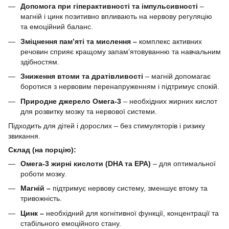
Допомога при гіперактивності та імпульсивності
–
магній і цинк позитивно впливають на нервову регуляцію
та емоційний баланс.
Зміцнення пам’яті та мислення –
комплекс активних
речовин сприяє кращому запам’ятовуванню та навчальним
здібностям.
Зниження втоми та дратівливості
– магній допомагає
боротися з нервовим перенапруженням і підтримує спокій.
Природне джерело Омега-3
– необхідних жирних кислот
для розвитку мозку та нервової системи.
Підходить для дітей і дорослих – без стимуляторів і ризику
звикання.
Склад (на порцію):
Омега-3 жирні кислоти (DHA та EPA)
– для оптимальної
роботи мозку.
Магній –
підтримує нервову систему, зменшує втому та
тривожність.
Цинк –
необхідний для когнітивної функції, концентрації та
стабільного емоційного стану.