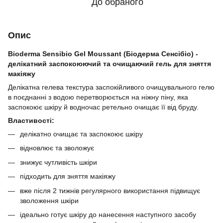
До обраного
Опис
Bioderma Sensibio Gel Moussant (Біодерма Сенсібіо) -
делікатний заспокоюючий та очищаючий гель для зняття
макіяжу
Делікатна гелева текстура заспокійливого очищувального гелю
в поєднанні з водою перетворюється на ніжну піну, яка
заспокоює шкіру й водночас ретельно очищає її від бруду.
Властивості:
делікатно очищає та заспокоює шкіру
відновлює та зволожує
знижує чутливість шкіри
підходить для зняття макіяжу
вже після 2 тижнів регулярного використання підвищує
зволоження шкіри
ідеально готує шкіру до нанесення наступного засобу