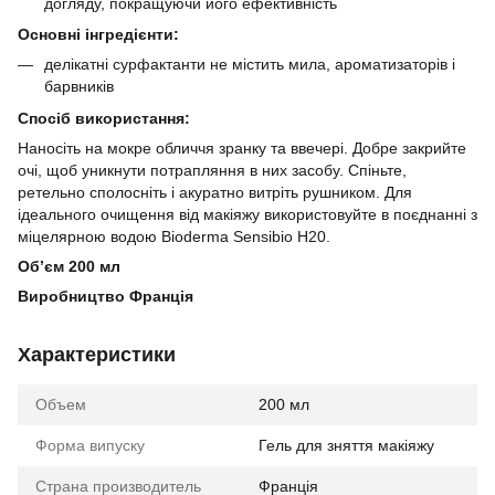
догляду, покращуючи його ефективність
Основні інгредієнти:
делікатні сурфактанти не містить мила, ароматизаторів і
барвників
Спосіб використання:
Наносіть на мокре обличчя зранку та ввечері. Добре закрийте
очі, щоб уникнути потрапляння в них засобу. Спіньте,
ретельно сполосніть і акуратно витріть рушником. Для
ідеального очищення від макіяжу використовуйте в поєднанні з
міцелярною водою Bioderma Sensibio H20.
Обʼєм 200 мл
Виробництво Франція
Характеристики
Объем
200 мл
Форма випуску
Гель для зняття макіяжу
Страна производитель
Франція