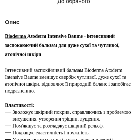
До обраного
Опис
Bioderma
Atoderm Intensive Baume - інтенсивний
заспокоюючий бальзам для дуже сухої та чутливої,
атопічної шкіри
Інтенсивний заспокійливий бальзам Bioderma Atoderm
Intensive Baume зменшує свербіж чутливої, дуже сухої та
атопічної шкіри, відновлює її природній баланс і запобігає
подразненню.
Властивості:
Зволожує шкірний покрив, справляючись з проблемою
висушення, утворення тріщин, лущення.
Пом'якшує та розгладжує шкірний рельєф.
Покращує еластичність і пружність.
Утримує оптимальну кількість вологи в дермі і