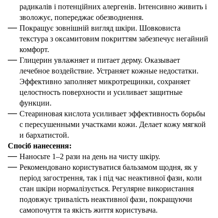
радикалів і потенційних алергенів. Інтенсивно живить і
зволожує, попереджає обезводнення.
Покращує зовнішній вигляд шкіри. Шовковиста
текстура з оксамитовим покриттям забезпечує негайний
комфорт.
Глицерин увлажняет и питает дерму. Оказывает
лечебное воздействие. Устраняет кожные недостатки.
Эффективно заполняет микротрещинки, сохраняет
целостность поверхности и усиливает защитные
функции.
Стеариновая кислота усиливает эффективность борьбы
с пересушенными участками кожи. Делает кожу мягкой
и бархатистой.
Спосіб нанесення:
Наносьте 1–2 рази на день на чисту шкіру.
Рекомендовано користуватися бальзамом щодня, як у
період загострення, так і під час неактивної фази, коли
стан шкіри нормалізується. Регулярне використання
подовжує тривалість неактивної фази, покращуючи
самопочуття та якість життя користувача.