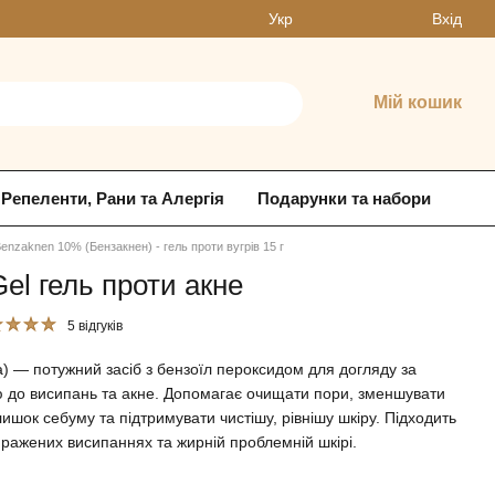
Вхід
Укр
Мій кошик
Репеленти, Рани та Алергія
Подарунки та набори
enzaknen 10% (Бензакнен) - гель проти вугрів 15 г
el гель проти акне
5 відгуків
) — потужний засіб з бензоїл пероксидом для догляду за
 до висипань та акне. Допомагає очищати пори, зменшувати
шок себуму та підтримувати чистішу, рівнішу шкіру. Підходить
ражених висипаннях та жирній проблемній шкірі.