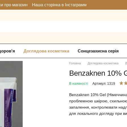
ки про магазин
Наша сторінка в Інстаграмм
доров'я
Доглядова косметика
Сонцезахисна серія
Головна
Доглядова косметика
B
Benzaknen 10% G
В наявності
Артикул: 1319
Benzaknen 10% Gel (Німеччина
проблемною шкірою, схильною
запалення, контролювати надли
для локального догляду при ви