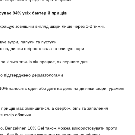
суває 94% усіх бактерій прищів
ращує зовнішній вигляд шкіри лише через 1-2 тижні.
ує вугри, папули та пустули
ує надлишки шкірного сала та очищує пори
за кілька тижнів він працює, як першого дня.
во підтверджено дерматологами
10% наносять один або двічі на день на ділянки шкіри, уражені
ть прищів має зменшитися, а свербіж, біль та запалення
я колір обличчя.
о, Benzaknen 10% Gel також можна використовувати проти
у - без будь-якого звикання чи зменшення ефекту.