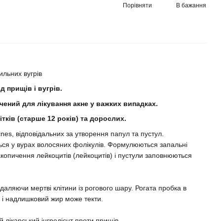
Порівняти
В бажання
ильних вугрів
 прищів і вугрів.
чений для лікування акне у важких випадках.
тків (старше 12 років) та дорослих.
nes, відповідальних за утворення папул та пустул.
ться у вурах волосяних фолікулів. Формулюються запальні
акопичення лейкоцитів (лейкоцитів) і пустули заповнюються
даляючи мертві клітини із рогового шару. Рогата пробка в
 і надлишковий жир може текти.
 лікарський інгредієнт проти прищів.