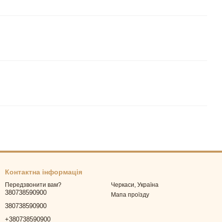
Контактна інформація
Черкаси, Україна
Передзвонити вам?
380738590900
Мапа проїзду
380738590900
+380738590900