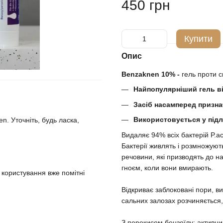
450 грн
Купити
Опис
Benzaknen 10% -
гель проти с
Найпопулярніший гель від
Засіб насамперед призна
Використовується у підлі
n. Уточніть, будь ласка,
Видаляє 94% всіх бактерій P.ac
Бактерії живлять і розмножую
речовини, які призводять до н
гноєм, коли вони вмирають.
 користування вже помітні
⠀
Відкриває заблоковані пори, ви
сальних залозах розчиняється,
⠀
З перекисом бензоїлу: активний