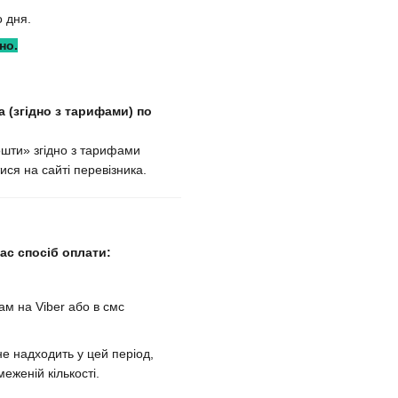
 дня.
но.
 (згідно з тарифами) по
ошти» згідно з тарифами
ися на сайті перевізника.
с спосіб оплати:
м на Viber або в смс
е надходить у цей період,
еженій кількості.