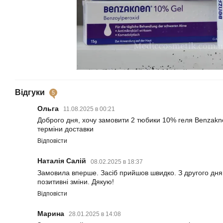
Відгуки
5
Ольга
11.08.2025 в 00:21
Доброго дня, хочу замовити 2 тюбики 10% геля Benzakne
терміни доставки
Відповісти
Наталія Салій
08.02.2025 в 18:37
Замовила вперше. Засіб прийшов швидко. З другого дня
позитивні зміни. Дякую!
Відповісти
Марина
28.01.2025 в 14:08