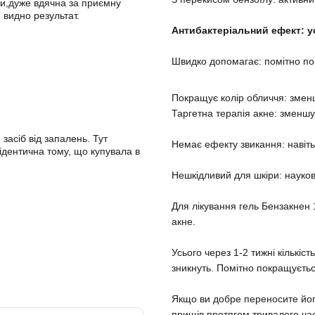
и,дуже вдячна за приємну
⠀
 видно результат.
Антибактеріальний ефект: у
⠀
Швидко допомагає: помітно пок
⠀
Покращує колір обличчя: зменш
Таргетна терапія акне: зменш
⠀
засіб від запалень. Тут
Немає ефекту звикання: навіть 
ідентична тому, що купувала в
⠀
Нешкідливий для шкіри: науко
⠀
Для лікування гель Бензакнен 
акне.
⠀
Усього через 1-2 тижні кількіс
зникнуть. Помітно покращуєтьс
⠀
Якщо ви добре переносите йог
прищів протягом тривалого час