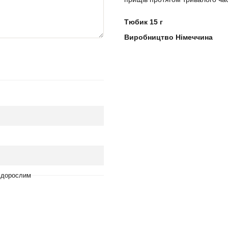
⠀
Тюбик 15 г
Виробництво Німеччина
а дорослим