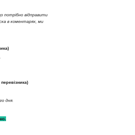
що потрібно відправити
аска в коментарях, ми
ика)
ь
 перевізника)
го дня.
но.