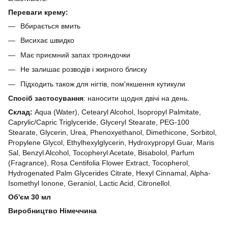
Переваги крему:
Вбирається вмить
Висихає швидко
Має приємний запах трояндочки
Не залишає розводів і жирного блиску
Підходить також для нігтів, пом'якшення кутикули
Спосіб застосування
: наносити щодня двічі на день.
Склад:
Aqua (Water), Cetearyl Alcohol, Isopropyl Palmitate,
Caprylic/Capric Triglyceride, Glyceryl Stearate, PEG-100
Stearate, Glycerin, Urea, Phenoxyethanol, Dimethicone, Sorbitol,
Propylene Glycol, Ethylhexylglycerin, Hydroxypropyl Guar, Maris
Sal, Benzyl Alcohol, Tocopheryl Acetate, Bisabolol, Parfum
(Fragrance), Rosa Centifolia Flower Extract, Tocopherol,
Hydrogenated Palm Glycerides Citrate, Hexyl Cinnamal, Alpha-
Isomethyl Ionone, Geraniol, Lactic Acid, Citronellol.
Об'єм 30 мл
Виробництво Німеччина