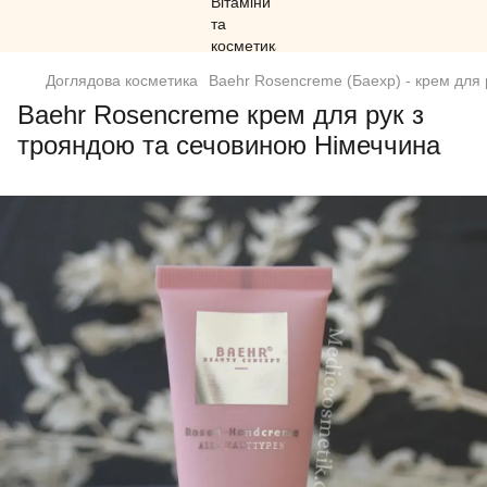
Доглядова косметика
Baehr Rosencreme (Баехр) - крем для 
Baehr Rosencreme крем для рук з
трояндою та сечовиною Німеччина