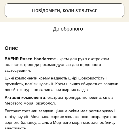
Повідомити, коли з'явиться
До обраного
Опис
BAEHR Rosen Handcreme
- крем для рук з екстрактом
пелюсток троянди рекомендується для щоденного
застосування.
Цінні компоненти крему надають шкірі шовковистість і
пружність, пом'якшують її. Крем швидко вбирається завдяки
легкій текстурі, не залишаючи жирних слідів.
Активні компоненти
: екстракт троянди, мочевина, сіль з
Мертвого моря, бісаболол.
Екстракт троянди завдяки цінним оліям має регенеруючу і
тонізуючу дії. Мочевина сприяє зволоженню, покращує стан
водного балансу, а сіль з Мертвого моря має заспокійливу
властивість.