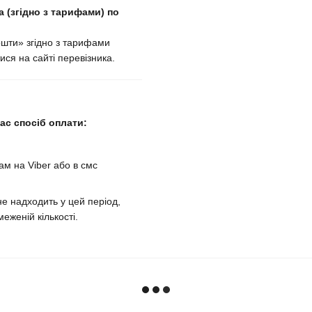
 (згідно з тарифами) по
ошти» згідно з тарифами
ися на сайті перевізника.
с спосіб оплати:
м на Viber або в смс
е надходить у цей період,
еженій кількості.