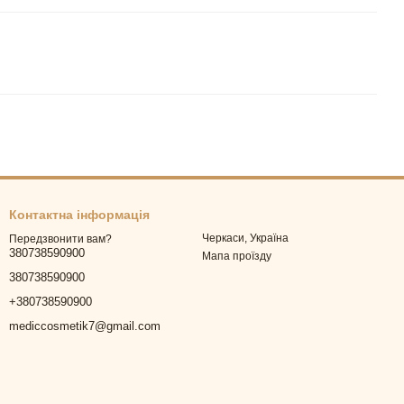
Контактна інформація
Черкаси, Україна
Передзвонити вам?
380738590900
Мапа проїзду
380738590900
+380738590900
mediccosmetik7@gmail.com