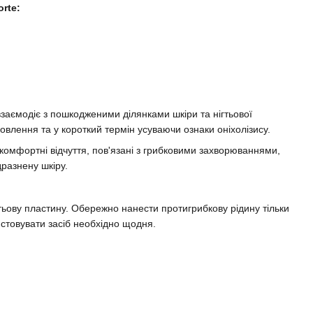
orte:
заємодіє з пошкодженими ділянками шкіри та нігтьової
овлення та у короткий термін усуваючи ознаки оніхолізису.
скомфортні відчуття, пов'язані з грибковими захворюваннями,
разнену шкіру.
гтьову пластину. Обережно нанести протигрибкову рідину тільки
стовувати засіб необхідно щодня.