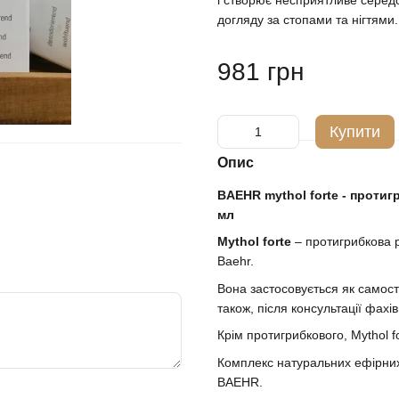
і створює несприятливе серед
догляду за стопами та нігтями.
981 грн
Купити
Опис
BAEHR mythol forte - протиг
мл
Mythol forte
– протигрибкова р
Baehr.
Вона застосовується як самості
також, після консультації фах
Крім протигрибкового, Mythol f
Комплекс натуральних ефірних 
BAEHR.