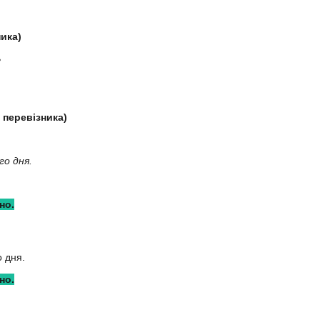
ика)
ь
 перевізника)
го дня.
но.
 дня.
но.