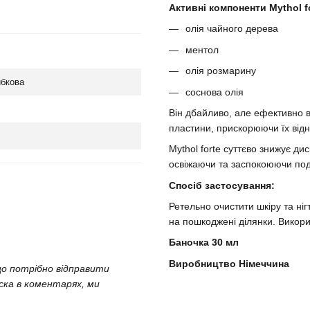
Активні компоненти Mythol f
олія чайного дерева
ментол
олія розмарину
ибкова
соснова олія
Він дбайливо, але ефективно в
пластини, прискорюючи їх відн
Mythol forte суттєво знижує ди
освіжаючи та заспокоюючи под
Спосіб застосування:
Ретельно очистити шкіру та ні
на пошкоджені ділянки. Викори
Баночка 30 мл
Виробництво Німеччина
що потрібно відправити
аска в коментарях, ми