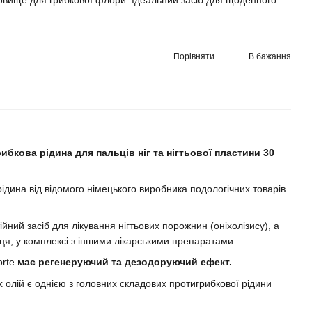
овище для грибкової флори. Ідеальний засіб для щоденного
Порівняти
В бажання
рибкова рідина для пальців ніг та нігтьової пластини 30
ідина від відомого німецького виробника подологічних товарів
йний засіб для лікування нігтьових порожнин (оніхолізису), а
івця, у комплексі з іншими лікарськими препаратами.
orte
має регенеруючий та дезодоруючий ефект.
олій є однією з головних складових протигрибкової рідини