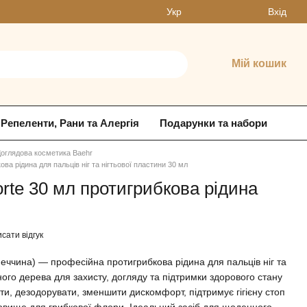
Вхід
Укр
Мій кошик
Репеленти, Рани та Алергія
Подарунки та набори
оглядова косметика Baehr
ова рідина для пальців ніг та нігтьової пластини 30 мл
rte 30 мл протигрибкова рідина
сати відгук
еччина) — професійна протигрибкова рідина для пальців ніг та
ного дерева для захисту, догляду та підтримки здорового стану
жити, дезодорувати, зменшити дискомфорт, підтримує гігієну стоп