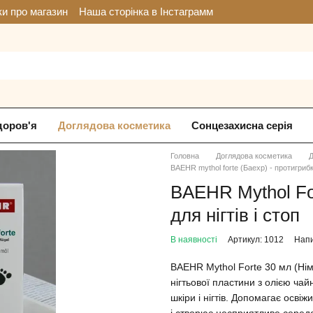
ки про магазин
Наша сторінка в Інстаграмм
доров'я
Доглядова косметика
Сонцезахисна серія
Головна
Доглядова косметика
Д
BAEHR mythol forte (Баехр) - протигрибк
BAEHR Mythol Fo
для нігтів і стоп
В наявності
Артикул: 1012
Напи
BAEHR Mythol Forte 30 мл (Нім
нігтьової пластини з олією чай
шкіри і нігтів. Допомагає осві