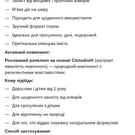
Захист від місцевих і тропічних комарів
М’яка дія на шкіру
Підходить для щоденного використання
Зручний формат спрею
Ідеально для прогулянок, дачі, подорожей
Оригінальна німецька якість
Активний компонент:
Рослинний репелент на основі Citriodiol®
(екстракт
евкаліпта лимонного) — природний компонент з
репелентними властивостями.
Кому підійде:
Дорослим і дітям від 1 року
Для щоденного захисту від комарів
Для прогулянок з дітьми
Для відпочинку на природі
Для тих, хто віддає перевагу натуральним формулам
Спосіб застосування: