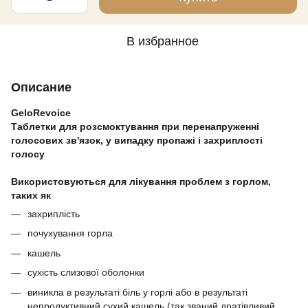
В избранное
Описание
GeloRevoice
Таблетки для розсмоктування при перенапруженні
голосових зв'язок, у випадку пропажі і захриплості
голосу
⠀
Використовуються для лікування проблем з горлом,
таких як
захриплість
почухування горла
кашель
сухість слизової оболонки
виникла в результаті біль у горлі або в результаті
непродуктивний сухий кашель (так званий дратівливий