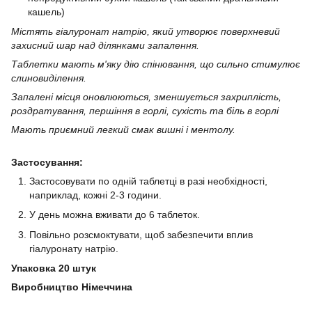
кашель)
Містять гіалуронат натрію, який утворює поверхневий
захисний шар над ділянками запалення.
Таблетки мають м'яку дію спінювання, що сильно стимулює
слиновиділення.
Запалені місця оновлюються, зменшується захриплість,
роздратування, першіння в горлі, сухість та біль в горлі
Мають приємний легкий смак вишні і ментолу.
⠀
Застосування:
Застосовувати по одній таблетці в разі необхідності,
наприклад, кожні 2-3 години.
У день можна вживати до 6 таблеток.
Повільно розсмоктувати, щоб забезпечити вплив
гіалуронату натрію.
Упаковка 20 штук
Виробництво Німеччина